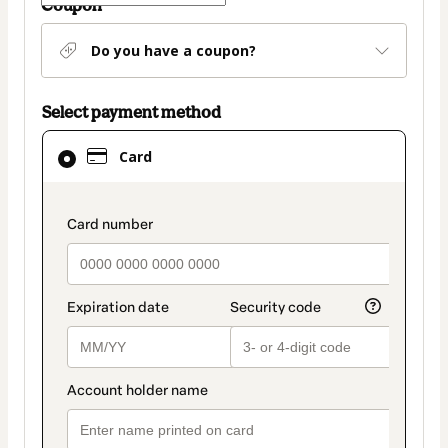
Coupon
Do you have a coupon?
Select payment method
Card
Card
selected
as
payment
payment_data.section_title_v2
method