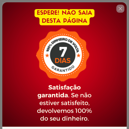
🇺🇸
Change country
YOUTUBER DE SUCESSO
Author: PORTAL JOVEM EMPREENDEDOR
$42.00