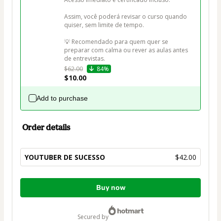
Assim, você poderá revisar o curso quando 
quiser, sem limite de tempo.

💡 Recomendado para quem quer se 
preparar com calma ou rever as aulas antes 
de entrevistas.
$62.00
84%
$10.00
Add to purchase
Order details
YOUTUBER DE SUCESSO
$42.00
Total
Buy now
of
$42.00
secured by