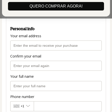
(+ applicable taxes.
Click here
for more
QUERO COMPRAR AGORA!
information)
PLANO COMPLETO R$197,00
Personal info
Your email address
Confirm your email
Your full name
Phone number
🇺🇸
+1