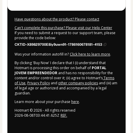
Have questions about the product? Please contact
Can't complete this purchase? Please visit our Help Center
If you need to submit a request to our support team, please
provide the code below:
CKTID-X89829700E8iy9uwn91-1786160678181-4153
Was your information autofill in?
Click here to learn more
.
By clicking 'Buy Now' I declare that I (i) understand that
Hotmart is processing this order on behalf of
PORTAL
JOVEM EMPREENDEDOR
and has no responsibility for the
content and/or control over it; (ii) agree to Hotmart’s
Terms
of Use
,
Privacy Policy
and
other company policies
and (iii) am
of legal age or authorized and accompanied by a legal
guardian.
Learn more about your purchase
here
.
Hotmart ©
2026
- All rights reserved
2026-08-08T03:44:41.625Z
REF.