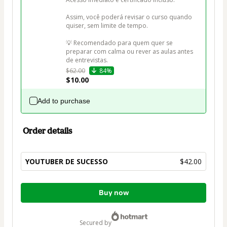
Assim, você poderá revisar o curso quando 
quiser, sem limite de tempo.

💡 Recomendado para quem quer se 
preparar com calma ou rever as aulas antes 
de entrevistas.
$62.00
84%
$10.00
Add to purchase
Order details
YOUTUBER DE SUCESSO
$42.00
Total
Buy now
of
$42.00
secured by