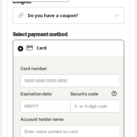
Coupon
Do you have a coupon?
Select payment method
Card
Card
selected
as
payment
payment_data.section_title_v2
method