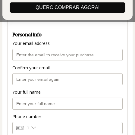
(+ applicable taxes.
Click here
for more
QUERO COMPRAR AGORA!
information)
PLANO COMPLETO R$197,00
Personal info
Your email address
Confirm your email
Your full name
Phone number
🇺🇸
+1