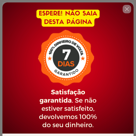
🇺🇸
Change country
YOUTUBER DE SUCESSO
Author: PORTAL JOVEM EMPREENDEDOR
$42.00