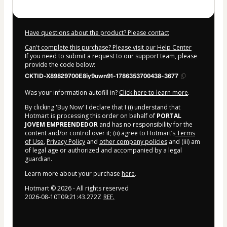
Have questions about the product? Please contact
Can't complete this purchase? Please visit our Help Center
If you need to submit a request to our support team, please
provide the code below:
CKTID-X89829700E8iy9uwn91-1786353700438-3677
Was your information autofill in?
Click here to learn more
.
By clicking 'Buy Now' I declare that I (i) understand that
Hotmart is processing this order on behalf of
PORTAL
JOVEM EMPREENDEDOR
and has no responsibility for the
content and/or control over it; (ii) agree to Hotmart’s
Terms
of Use
,
Privacy Policy
and
other company policies
and (iii) am
of legal age or authorized and accompanied by a legal
guardian.
Learn more about your purchase
here
.
Hotmart ©
2026
- All rights reserved
2026-08-10T09:21:43.272Z
REF.