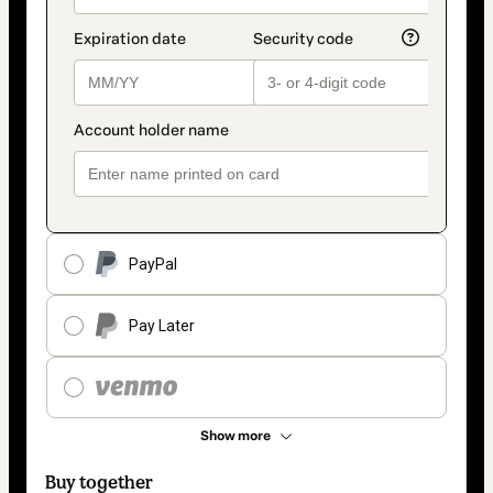
PayPal
Pay Later
Show more
Buy together