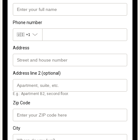
Phone number
🇺🇸
+1
Address
Address line 2 (optional)
E.g.: Apartment B2, second floor.
Zip Code
City