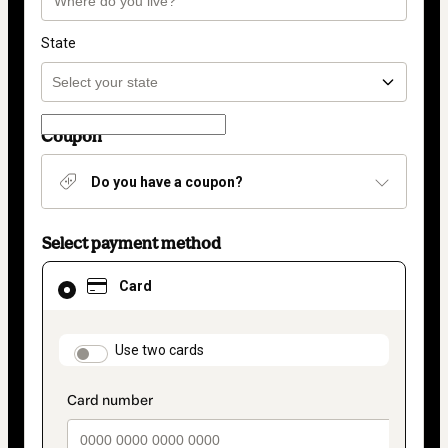
State
Coupon
Do you have a coupon?
Select payment method
Card
Card
selected
as
payment
method
payment_data.section_title_v2
Use two cards