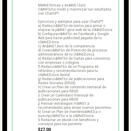
M&#xE9;tricas y an&#xE1;lisis

C&#xF3;mo medir y maximizar tus resultados 
con ChatGPT.

Ejercicios y ejemplos para usar ChatGPT

a) Redacci&#xF3;n de textos para armar o 
mejorar la p&#xE1;gina web de la cl&#xED;nica.

b) Configuraci&#xF3;n en Facebook y Google 
Ads para hacer publicidad pagada de tu 
cl&#xED;nica.

c) An&#xE1;lisis de la competencia.

d) Creaci&#xF3;n de Protocolo de procesos 
administrativos de tu cl&#xED;nica.

e) Redacci&#xF3;n de Cartas para convenios 
con empresas o colegios.

f) Redacci&#xF3;n de un Programa de 
referidos y recomendaciones para tu 
cl&#xED;nica dental.

g) Redacci&#xF3;n de publicaciones para 
Redes Sociales (RRSS).

h) Crear un Plan de contenido semanal de 
publicaciones para RRSS.

i) Crear un Calendario mensual de 
publicaciones para RRSS.

j) Revisar estrategias m&#xE1;s 
recomendadas para atraer nuevos pacientes.

k) Crear un Plan de membres&#xED;a o 
suscripci&#xF3;n a la cl&#xED;nica.

l) Redactar un ebook con beneficios y 
consejos para los paciente.
$27.00