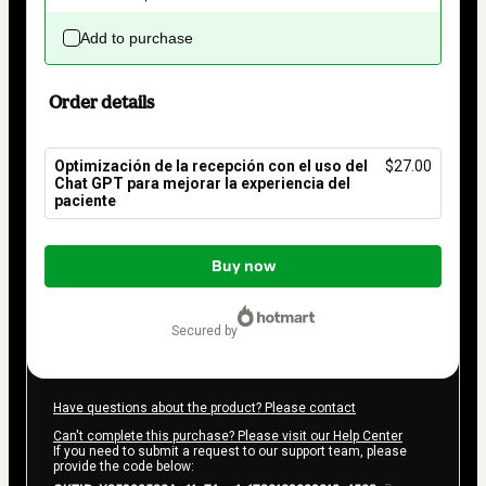
Add to purchase
Order details
Optimización de la recepción con el uso del
$27.00
Chat GPT para mejorar la experiencia del
paciente
Total
of
Buy now
$27.00
secured by
Have questions about the product? Please contact
Can't complete this purchase? Please visit our Help Center
If you need to submit a request to our support team, please
provide the code below: