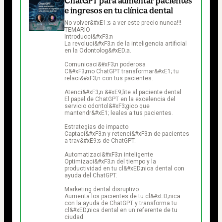
ChatGPT para aumentar pacientes
e ingresos en tu clínica dental
No volver&#xE1;s a ver este precio nunca!!! 

TEMARIO

Introducci&#xF3;n

La revoluci&#xF3;n de la inteligencia artificial 
en la Odontolog&#xED;a.

Comunicaci&#xF3;n poderosa

C&#xF3;mo ChatGPT transformar&#xE1; tu 
relaci&#xF3;n con tus pacientes.

Atenci&#xF3;n &#xE9;lite al paciente dental

El papel de ChatGPT en la excelencia del 
servicio odontol&#xF3;gico que 
mantendr&#xE1; leales a tus pacientes.

Estrategias de impacto

Captaci&#xF3;n y retenci&#xF3;n de pacientes 
a trav&#xE9;s de ChatGPT.

Automatizaci&#xF3;n inteligente

Optimizaci&#xF3;n del tiempo y la 
productividad en tu cl&#xED;nica dental con 
ayuda del ChatGPT.

Marketing dental disruptivo

Aumenta los pacientes de tu cl&#xED;nica 
con la ayuda de ChatGPT y transforma tu 
cl&#xED;nica dental en un referente de tu 
ciudad.
