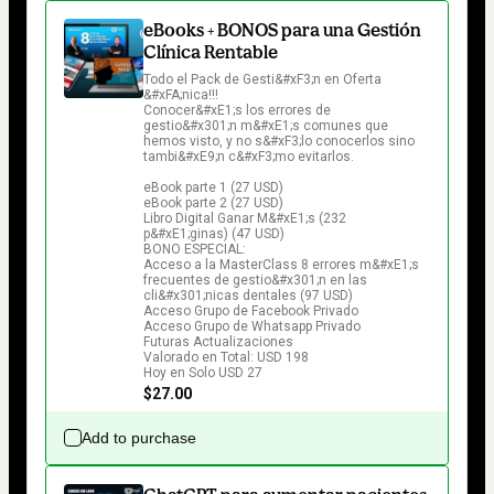
eBooks + BONOS para una Gestión
Clínica Rentable
Todo el Pack de Gesti&#xF3;n en Oferta 
&#xFA;nica!!!

Conocer&#xE1;s los errores de 
gestio&#x301;n m&#xE1;s comunes que 
hemos visto, y no s&#xF3;lo conocerlos sino 
tambi&#xE9;n c&#xF3;mo evitarlos.

eBook parte 1 (27 USD)

eBook parte 2 (27 USD)

Libro Digital Ganar M&#xE1;s (232 
p&#xE1;ginas) (47 USD)

BONO ESPECIAL:

Acceso a la MasterClass 8 errores m&#xE1;s 
frecuentes de gestio&#x301;n en las 
cli&#x301;nicas dentales (97 USD)

Acceso Grupo de Facebook Privado 

Acceso Grupo de Whatsapp Privado

Futuras Actualizaciones

Valorado en Total: USD 198

Hoy en Solo USD 27
$27.00
Add to purchase