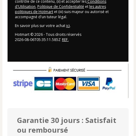
contrôle de ce contenu, (ii) et accepter les
Conditions
d'Utilisation
,
Politique de Confidentialité
et
les autres
politiques de Hotmart
et (iii) suis majeur ou autorisé et
accompagné d'un tuteur légal.
En savoir plus sur votre achat
ici
.
Hotmart ©
2026
- Tous droits réservés
2026-08-06T05:35:11.585Z
REF.
Garantie 30 jours : Satisfait
ou remboursé