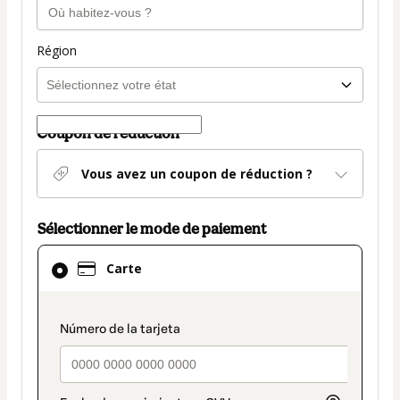
Région
Coupon de réduction
Vous avez un coupon de réduction ?
Sélectionner le mode de paiement
Carte
Carte
sélectionné
comme
moyen
payment_data.section_title_v2
de
paiement