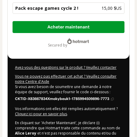
Pack escape games cycle 2 !
15,00 $US
Total
Acheter maintenant
sur
15,00 $US
secured by
Avez-vous des questions sur le produit ? Veuillez contacter
Vous ne pouvez pas effectuer cet achat ? Veuillez consulter
notre Centre d'Aide
Si vous avez besoin de soumettre une demande à notre
équipe de support, veuillez fournir le code ci-dessous :
CKTID-X83667834Xmokybeuk1-1785994509896-7773
Vos informations ont-elles été remplies automatiquement ?
Cliquez ici pour en savoir plus
.
En cliquant sur 'Acheter Maintenant', je déclare (i)
comprendre que Hotmart traite cette commande au nom de
Alice Leroy
et n'est pas responsable du contenu et/ou du