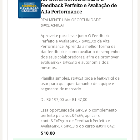
Feedback Perfeito e Avaliação de
Alta Performance
REALMENTE UMA OPORTUNIDADE 
&#xDA;NICA! 

Aproveite para levar junto O Feedback 
Perfeito e Avalia&#xE7;&#xE3;o de Alta 
Performance  Aprenda a melhor forma de 
dar feedback e como avaliar o desempenho 
dos seus colaboradores, afim de promover 
evolu&#xE7;&#xE3;o e autonomia dos 
mesmos.  

Planilha simples, r&#xE1;pida e f&#xE1;cil de 
usar para qualquer tamanho de equipe e 
segmento de mercado.  

De R$ 197,00 por R$ 47,00  

Essa oportunidade &#xE9; o complemento 
perfeito para voc&#xEA; aplicar o 
conte&#xFA;do de Feedback Perfeito e 
Avalia&#xE7;&#xE3;o do curso &#x1F642;
$10.00