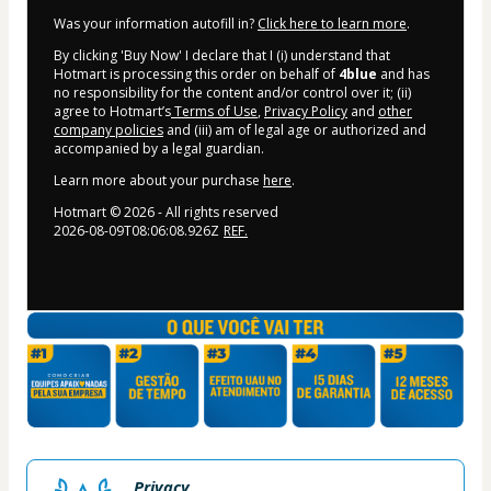
Was your information autofill in?
Click here to learn more
.
By clicking 'Buy Now' I declare that I (i) understand that
Hotmart is processing this order on behalf of
4blue
and has
no responsibility for the content and/or control over it; (ii)
agree to Hotmart’s
Terms of Use
,
Privacy Policy
and
other
company policies
and (iii) am of legal age or authorized and
accompanied by a legal guardian.
Learn more about your purchase
here
.
Hotmart ©
2026
- All rights reserved
2026-08-09T08:06:08.926Z
REF.
Privacy