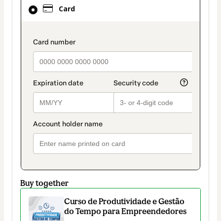
Card
Card
selected
as
payment
payment_data.section_title_v2
method
Buy together
Curso de Produtividade e Gestão
do Tempo para Empreendedores