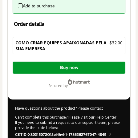
Add to purchase
Order details
COMO CRIAR EQUIPES APAIXONADAS PELA
$32.00
SUA EMPRESA
Total
Buy now
of
$32.00
secured by
Have questions about the product? Please contact
Can't complete this purchase? Please visit our Help Center
If you need to submit a request to our support team, please
provide the code below:
CKTID-X80215072O12oi4hvh1-1786262767047-4849