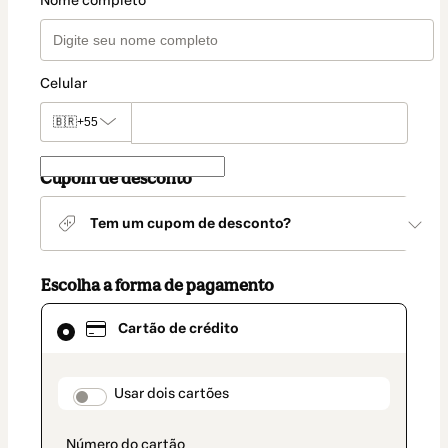
Nome completo
Celular
🇧🇷
+55
Cupom de desconto
Tem um cupom de desconto?
Escolha a forma de pagamento
Cartão
Cartão de crédito
de
crédito
selecionado
como
payment_data.section_title_v2
Usar dois cartões
método
de
pagamento