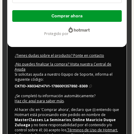
Total
Comprar ahora
de
49,99 US$
protegido por
¿Tienes dudas sobre el producto? Ponte en contacto
¿No puedes finalizar la compra? Visita nuestra Central de
Ayuda
Si solicitas ayuda a nuestro Equipo de Soporte, informa el
siguiente código:
CKTID-X60342147V1-1786001357892-8369
¿Se completó tu información automáticamente?
Haz clic aquí para saber más
.
Al hacer clic en 'Comprar ahora', declaro que (i) entiendo que
Hotmart está procesando este pedido en nombre de
MasterClasses.La Seminarios.Online Mauricio Duque
Zuluaga
y no tiene responsabilidad por el contenido y/o
control sobre él; (ii) acepto los
Términos de Uso de Hotmart
,