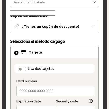
Cupón de descuento
¿Tienes un cupón de descuento?
Selecciona el método de pago
El
Tarjeta
método
de
pago
payment_data.section_title_v2
Usa dos tarjetas
seleccionado
es
Tarjeta