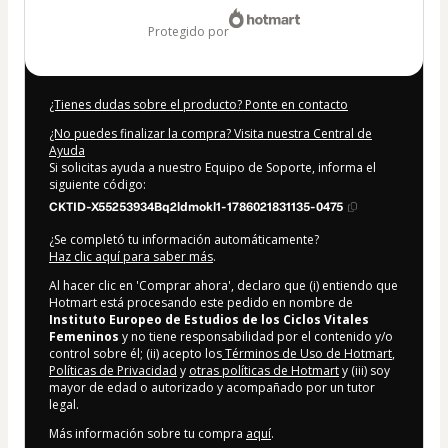
400,00 US$
protegido por
¿Tienes dudas sobre el producto? Ponte en contacto
¿No puedes finalizar la compra? Visita nuestra Central de
Ayuda
Si solicitas ayuda a nuestro Equipo de Soporte, informa el
siguiente código:
CKTID-X55253934Bq2ldmokl1-1786021831135-0475
¿Se completó tu información automáticamente?
Haz clic aquí para saber más
.
Al hacer clic en 'Comprar ahora', declaro que (i) entiendo que
Hotmart está procesando este pedido en nombre de
Instituto Europeo de Estudios de los Ciclos Vitales
Femeninos
y no tiene responsabilidad por el contenido y/o
control sobre él; (ii) acepto los
Términos de Uso de Hotmart
,
Políticas de Privacidad
y
otras políticas de Hotmart
y (iii) soy
mayor de edad o autorizado y acompañado por un tutor
legal.
Más información sobre tu compra
aquí
.