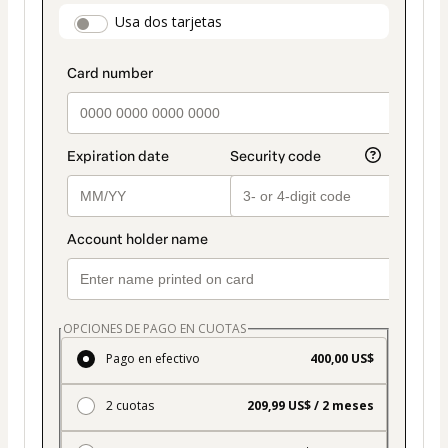
pago
payment_data.section_title_v2
Usa dos tarjetas
seleccionado
es
Tarjeta
OPCIONES DE PAGO EN CUOTAS
Pago en efectivo
400,00 US$
2 cuotas
209,99 US$ / 2 meses