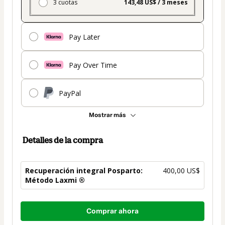
3 cuotas
143,48 US$ / 3 meses
Pay Later
Pay Over Time
PayPal
Mostrar más
Detalles de la compra
Recuperación integral Posparto:
400,00 US$
Método Laxmi ®
Total
Comprar ahora
de