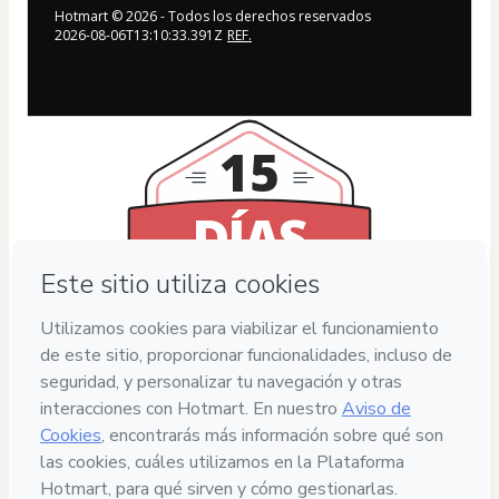
Hotmart ©
2026
- Todos los derechos reservados
2026-08-06T13:10:33.391Z
REF.
15
DÍAS
DE GARANTÍA
Privacidad
Tu información está 100% segura