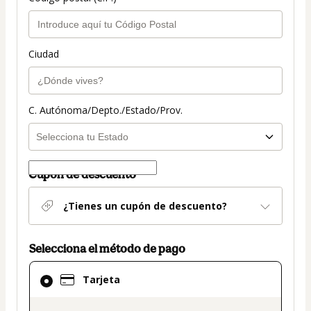
Ciudad
C. Autónoma/Depto./Estado/Prov.
Cupón de descuento
¿Tienes un cupón de descuento?
Selecciona el método de pago
El
Tarjeta
método
de