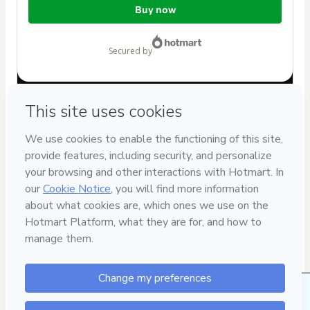
Buy now
of
$10.00
secured by
Have questions about the product? Please contact
Can't complete this purchase? Please visit our Help Center
If you need to submit a request to our support team, please
provide the code below:
CKTID-X55030098E3belgydt1-1786055511447-9251
Was your information autofill in?
Click here to learn more
.
By clicking 'Buy Now' I declare that I (i) understand that
Hotmart is processing this order on behalf of
Yess Lacroix
and has no responsibility for the content and/or control over
it; (ii) agree to Hotmart’s
Terms of Use
,
Privacy Policy
and
other company policies
and (iii) am of legal age or authorized
and accompanied by a legal guardian.
Learn more about your purchase
here
.
23 people were interested in this product in the
Hotmart ©
2026
- All rights reserved
last week.