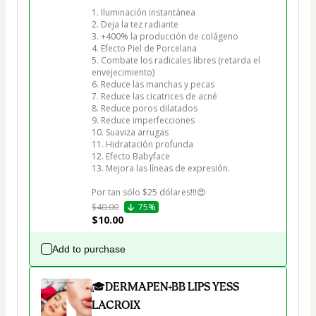
1. Iluminación instantánea

2. Deja la tez radiante

3. +400% la producción de colágeno

4. Efecto Piel de Porcelana

5. Combate los radicales libres (retarda el 
envejecimiento)

6. Reduce las manchas y pecas

7. Reduce las cicatrices de acné

8. Reduce poros dilatados

9. Reduce imperfecciones

10. Suaviza arrugas

11. Hidratación profunda

12. Efecto Babyface

13. Mejora las líneas de expresión.

$40.00
75%
$10.00
Add to purchase
🎓DERMAPEN+BB LIPS YESS
LACROIX