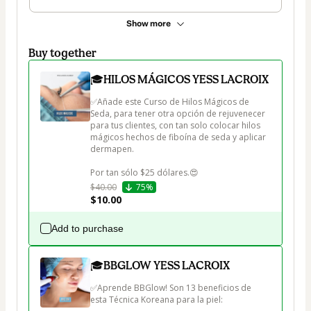
Show more
Buy together
🎓HILOS MÁGICOS YESS LACROIX
✅Añade este Curso de Hilos Mágicos de 
Seda, para tener otra opción de rejuvenecer 
para tus clientes, con tan solo colocar hilos 
mágicos hechos de fiboína de seda y aplicar 
dermapen.

Por tan sólo $25 dólares.😍
$40.00
75%
$10.00
Add to purchase
🎓BBGLOW YESS LACROIX
✅Aprende BBGlow! Son 13 beneficios de 
esta Técnica Koreana para la piel:
