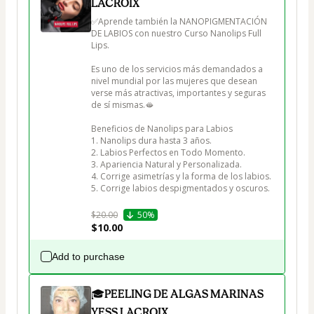
LACROIX
✅Aprende también la NANOPIGMENTACIÓN 
DE LABIOS con nuestro Curso Nanolips Full 
Lips.

Es uno de los servicios más demandados a 
nivel mundial por las mujeres que desean 
verse más atractivas, importantes y seguras 
de sí mismas.🫦

Beneficios de Nanolips para Labios 

1. Nanolips dura hasta 3 años.

2. Labios Perfectos en Todo Momento.

3. Apariencia Natural y Personalizada.

4. Corrige asimetrías y la forma de los labios.

5. Corrige labios despigmentados y oscuros.

$20.00
50%
$10.00
Add to purchase
🎓PEELING DE ALGAS MARINAS
YESS LACROIX