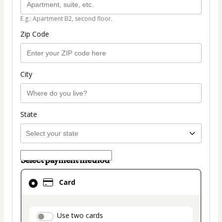
E.g.: Apartment B2, second floor.
Zip Code
City
State
Select payment method
Card
Card
selected
as
payment
payment_data.section_title_v2
Use two cards
method