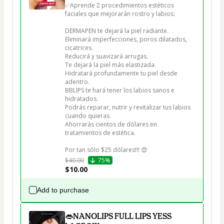
✅Aprende 2 procedimientos estéticos 
faciales que mejorarán rostro y labios:

DERMAPEN te dejará la piel radiante.

Eliminará imperfecciones, poros dilatados, 
cicatrices.

Reducirá y suavizará arrugas.

Te dejará la piel más elastizada.

Hidratará profundamente tu piel desde 
adentro.

BBLIPS te hará tener los labios sanos e 
hidratados.

Podrás reparar, nutrir y revitalizar tus labios 
cuando quieras.

Ahorrarás cientos de dólares en 
tratamientos de estética.

$40.00
75%
$10.00
Add to purchase
👄NANOLIPS FULL LIPS YESS