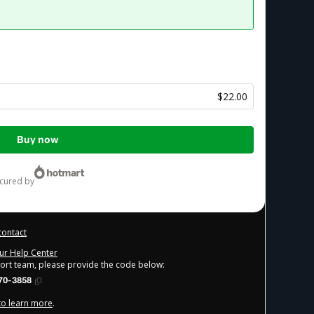
$22.00
Buy now
ecured by
contact
our Help Center
port team, please provide the code below:
70-3858
 to learn more
.