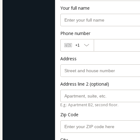
Your full name
Phone number
🇺🇸
+1
Address
Address line 2 (optional)
E.g.: Apartment B2, second floor.
Zip Code
City