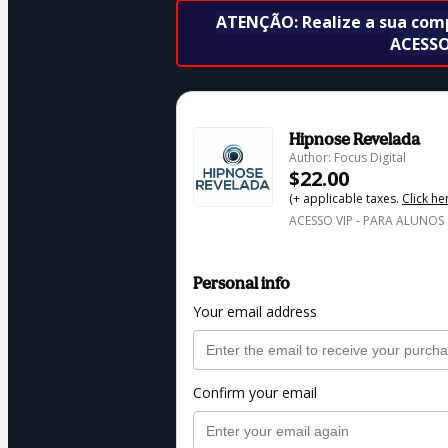
ATENÇÃO: Realize a sua compr
ACESSO
Hipnose Revelada
Author: Focus Digital
$22.00
(+ applicable taxes.
Click he
ACESSO VIP - PARA ALUNOS
Personal info
Your email address
Confirm your email