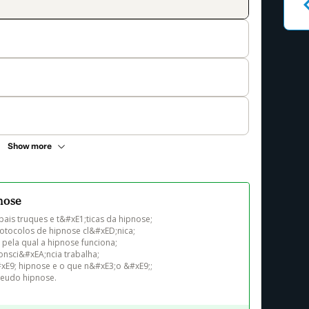
Show more
pnose
ais truques e t&#xE1;ticas da hipnose;

tocolos de hipnose cl&#xED;nica;

ela qual a hipnose funciona;

nsci&#xEA;ncia trabalha;

E9; hipnose e o que n&#xE3;o &#xE9;;
