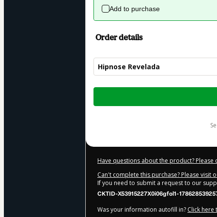
Add to purchase
Order details
Hipnose Revelada
Total
of
$22.00
s
Have questions about the product? Please 
Can't complete this purchase? Please visit 
If you need to submit a request to our sup
CKTID-X53915227X0i06gfol1-17862853925
Was your information autofill in?
Click here