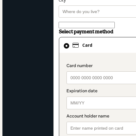
Select payment method
Card
Card
selected
as
payment
payment_data.secti
method