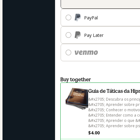
PayPal
Pay Later
Buy together
Guia de Táticas da Hi
&#x2705; Descubra os princip
&#x2705; Aprender sobre pro
&#x2705; Conhecer o motivo p
&#x2705; Entender como a co
&#x2705; Aprender o que &#x
$4.00