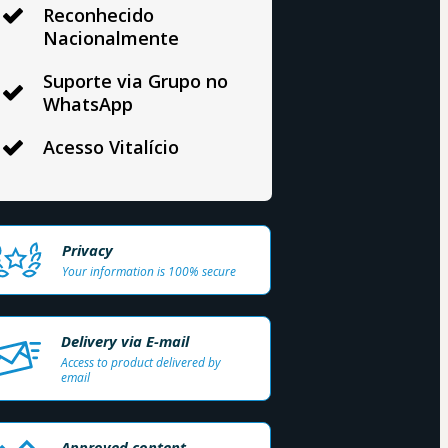
Reconhecido
Nacionalmente
Suporte via Grupo no
WhatsApp
Acesso Vitalício
Privacy
Your information is 100% secure
Delivery via E-mail
Access to product delivered by
email
Approved content