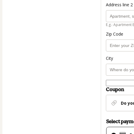
Address line 2 
E.g.: Apartment 
Zip Code
City
Coupon
Do yo
Select pay
Card