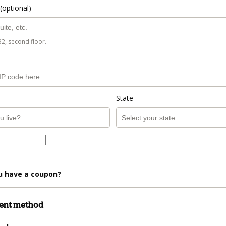
(optional)
B2, second floor.
State
u have a coupon?
ment method