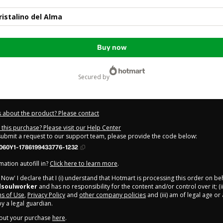
ristalino del Alma
Buy now
secured by
 about the product? Please contact
this purchase? Please visit our Help Center
 submit a request to our support team, please provide the code below:
060Y1-1786199433776-1232
ation autofill in?
Click here to learn more
.
y Now' I declare that I (i) understand that Hotmart is processing this order on be
ndsoulworker
and has no responsibility for the content and/or control over it; (i
s of Use
,
Privacy Policy
and
other company policies
and (iii) am of legal age o
 a legal guardian.
out your purchase
here
.