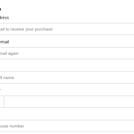
o
dress
email
r