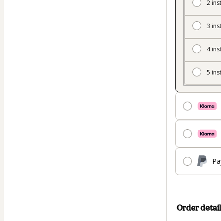
2 ins
3 ins
4 ins
5 ins
Pa
Order detail