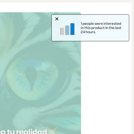
1 people were interested
in this product In the last
24 hours.