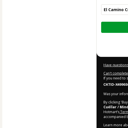
El Camino C
Total
of
$444.00
Have questions
Can't complete 
If you need to
CKTID-X49965
Was your inform
By clicking 'Bu
Cuéllar / Mi
Hotmart’s
Term
accompanied by
Learn more ab