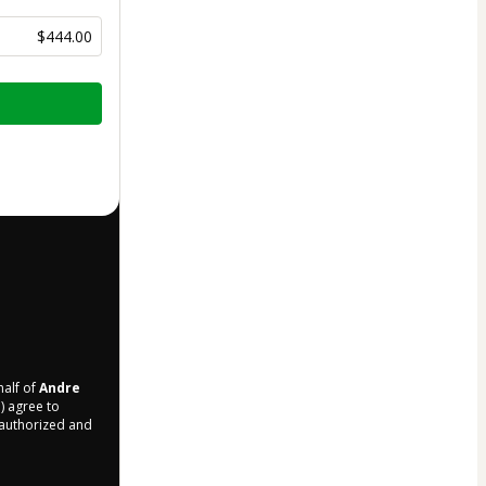
$444.00
half of
Andre
i) agree to
r authorized and