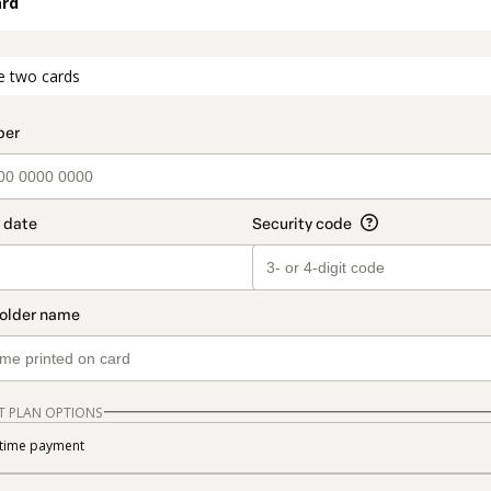
ard
t_data.section_title_v2
e two cards
T PLAN OPTIONS
time payment