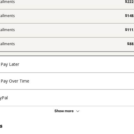
tallments
$222
tallments
$148
tallments
$111
tallments
$88
Pay Later
Pay Over Time
yPal
Show more
s