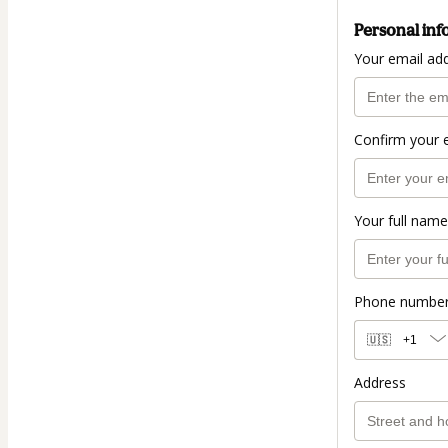
Personal inf
Your email ad
Confirm your 
Your full name
Phone numbe
🇺🇸
+1
Address