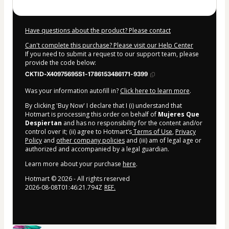
Have questions about the product? Please contact
Can't complete this purchase? Please visit our Help Center
If you need to submit a request to our support team, please
provide the code below:
CKTID-X40975695S1-1786153486171-9399
Was your information autofill in?
Click here to learn more
.
By clicking 'Buy Now' I declare that I (i) understand that
Hotmart is processing this order on behalf of
Mujeres Que
Despiertan
and has no responsibility for the content and/or
control over it; (ii) agree to Hotmart’s
Terms of Use
,
Privacy
Policy
and
other company policies
and (iii) am of legal age or
authorized and accompanied by a legal guardian.
Learn more about your purchase
here
.
Hotmart ©
2026
- All rights reserved
2026-08-08T01:46:21.794Z
REF.