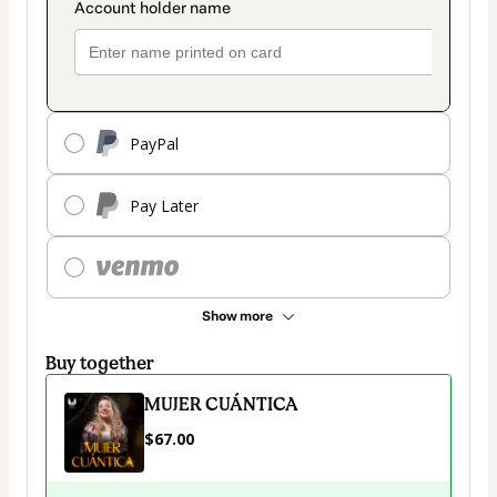
PayPal
Pay Later
Show more
Buy together
MUJER CUÁNTICA
$67.00