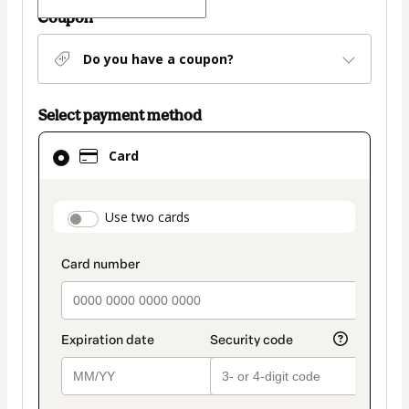
Coupon
Do you have a coupon?
Select payment method
Card
Card
selected
as
payment
payment_data.section_title_v2
Use two cards
method