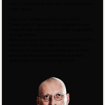
Aula 2 - Construindo Série de Treinamento uma 
Visão Aguda.
Este curso complementa o nosso curso I 
Construindo Programas de Treinamento com 
Competência o qual traz uma visão longitudinal, 
ou seja, crônica. 
Nele você estará aprendendo a montar o treino 
diário por região ou regiões musculares, 
exercício por exercício e a ordem dos mesmos 
dentro do programa periodizado estudado 
anteriormente de forma longitudinal.