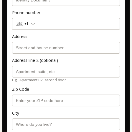
Phone number
🇺🇸
+1
Address
Address line 2 (optional)
E.g.: Apartment B2, second floor.
Zip Code
City