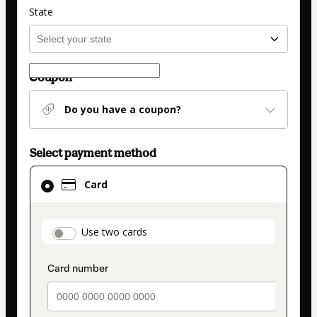
State
Coupon
Do you have a coupon?
Select payment method
Card
Card
selected
as
payment
payment_data.section_title_v2
Use two cards
method