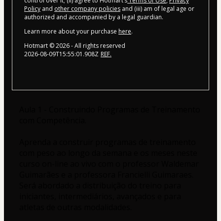
control over it; (ii) agree to Hotmart’s
Terms of Use
,
Privacy
Policy
and
other company policies
and (iii) am of legal age or
authorized and accompanied by a legal guardian.
Learn more about your purchase
here
.
Hotmart ©
2026
- All rights reserved
2026-08-09T15:55:01.908Z
REF.
Aula 1 - Construindo Programas de Treinamento 
com Competência. 
Aprenda a construir programas de treinamento 
com peso ao longo da semana e os meses neste 
curso on-line ao vivo com o professor Waldemar 
Guimarães e a professora Francielli Guimaraes.
Será abordado a distribuição do treino para 
iniciantes, intermediários, avançados e para 
atletas de outras modalidades.