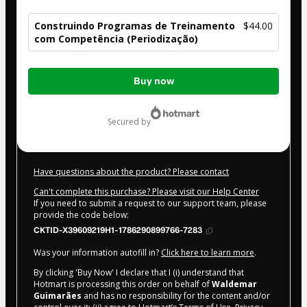
Construindo Programas de Treinamento
$44.00
com Competência (Periodização)
Total
Buy now
of
$44.00
secured by
Have questions about the product? Please contact
Can't complete this purchase? Please visit our Help Center
If you need to submit a request to our support team, please
provide the code below:
CKTID-X39609219H1-1786290899766-7283
Was your information autofill in?
Click here to learn more
.
By clicking 'Buy Now' I declare that I (i) understand that
Hotmart is processing this order on behalf of
Waldemar
Guimarães
and has no responsibility for the content and/or