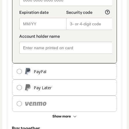
PayPal
Pay Later
Show more
Buy together