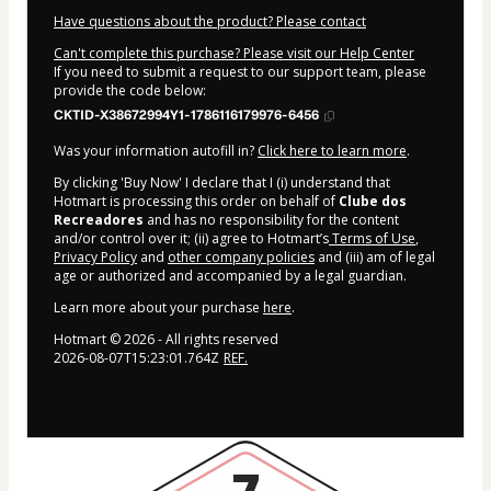
Have questions about the product? Please contact
Can't complete this purchase? Please visit our Help Center
If you need to submit a request to our support team, please
provide the code below:
CKTID-X38672994Y1-1786116179976-6456
Was your information autofill in?
Click here to learn more
.
By clicking 'Buy Now' I declare that I (i) understand that
Hotmart is processing this order on behalf of
Clube dos
Recreadores
and has no responsibility for the content
and/or control over it; (ii) agree to Hotmart’s
Terms of Use
,
Privacy Policy
and
other company policies
and (iii) am of legal
age or authorized and accompanied by a legal guardian.
Learn more about your purchase
here
.
Hotmart ©
2026
- All rights reserved
2026-08-07T15:23:01.764Z
REF.