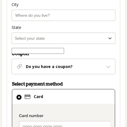
City
State
Coupon
Do you have a coupon?
Select payment method
Card
Card
selected
as
payment
payment_data.section_title_v2
method