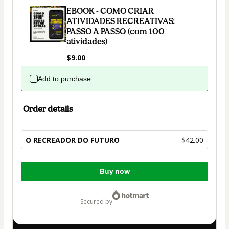
EBOOK - COMO CRIAR
ATIVIDADES RECREATIVAS:
PASSO A PASSO (com 100
atividades)
$9.00
Add to purchase
Order details
O RECREADOR DO FUTURO
$42.00
Total
Buy now
of
$42.00
secured by