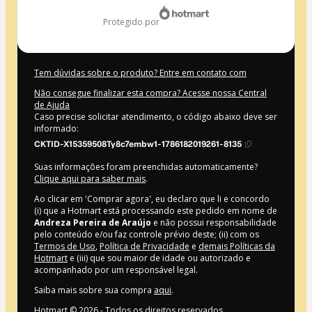
protegido por
Tem dúvidas sobre o produto? Entre em contato com
Não consegue finalizar esta compra? Acesse nossa Central
de Ajuda
Caso precise solicitar atendimento, o código abaixo deve ser
informado:
CKTID-X15359508Ty8c7embw1-1786182019261-8135
Suas informações foram preenchidas automaticamente?
Clique aqui para saber mais
.
Ao clicar em 'Comprar agora', eu declaro que li e concordo
(i) que a Hotmart está processando este pedido em nome de
Andreza Pereira de Araújo
e não possui responsabilidade
pelo conteúdo e/ou faz controle prévio deste; (ii) com os
Termos de Uso
,
Política de Privacidade
e
demais Políticas da
Hotmart
e (iii) que sou maior de idade ou autorizado e
acompanhado por um responsável legal.
Saiba mais sobre sua compra
aqui
.
Hotmart ©
2026
- Todos os direitos reservados