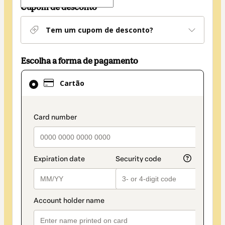
Cupom de desconto
Tem um cupom de desconto?
Escolha a forma de pagamento
Cartão
Cartão
selecionado
como
método
payment_data.section_title_v2
de
pagamento