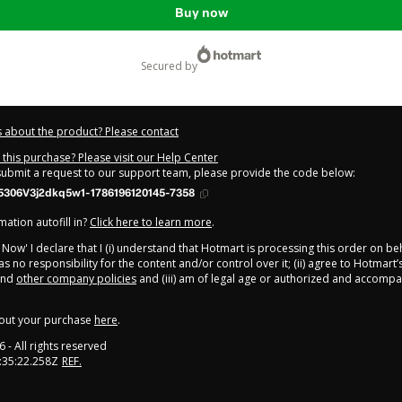
Buy now
secured by
 about the product? Please contact
this purchase? Please visit our Help Center
 submit a request to our support team, please provide the code below:
5306V3j2dkq5w1-1786196120145-7358
ation autofill in?
Click here to learn more
.
y Now' I declare that I (i) understand that Hotmart is processing this order on be
s no responsibility for the content and/or control over it; (ii) agree to Hotmart’
nd
other company policies
and (iii) am of legal age or authorized and accompa
out your purchase
here
.
6
- All rights reserved
:35:22.258Z
REF.