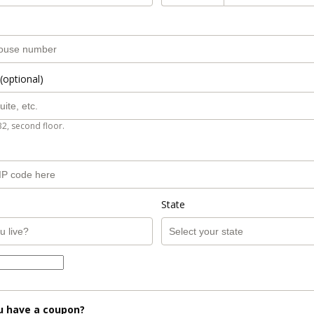
(optional)
B2, second floor.
State
u have a coupon?