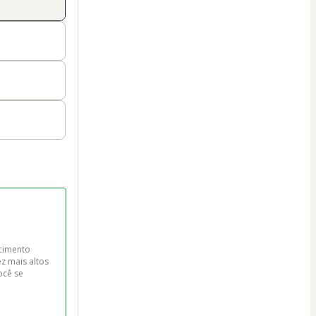
imento 
z mais altos 
cê se 