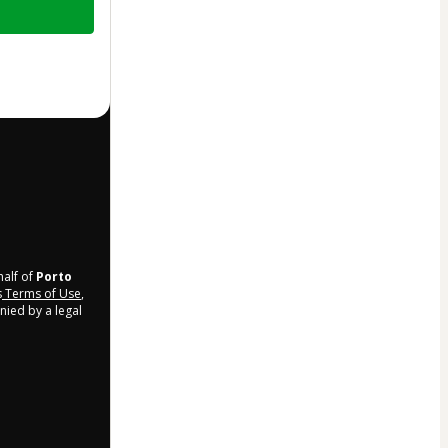
half of
Porto
s
Terms of Use
,
nied by a legal