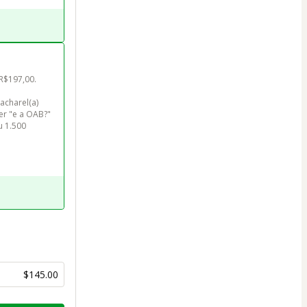
$197,00. 

acharel(a) 
er "e a OAB?" 
 1.500 
$145.00