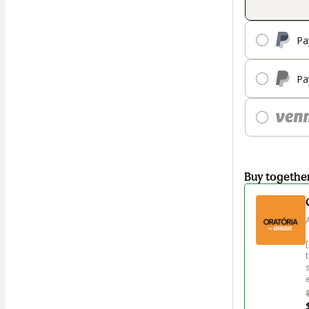
Pa
Pa
Buy togethe