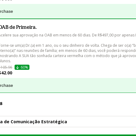
urchase
OAB de Primeira.
Acelere sua aprovação na OAB em menos de 60 dias. De R$497,00 por apenas R
Torne-se um(a) Dr.(a) em 1 ano, ou o seu dinheiro de volta. Chega de ser o(a) "b
eterno(a)" nas reuniões de família; em menos de 60 dias, você poderá respond
mostrando A SUA tão sonhada carteira vermelha com o método que já aprovou
$105.96
60%
$42.00
urchase
s
la de Comunicação Estratégica