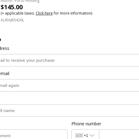
Author: Porto Holding
$145.00
(+ applicable taxes.
Click here
for more information)
AURAJR0426L
o
dress
email
Phone number
🇺🇸
+1