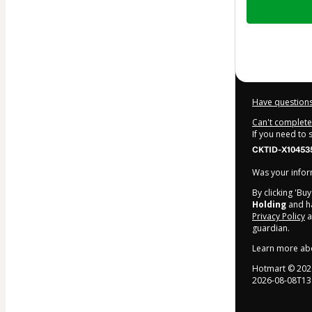
of
$145.00
Have questions
Can't complete 
If you need to
CKTID-X10453
Was your inform
By clicking 'Bu
Holding
and ha
Privacy Policy
a
guardian.
Learn more ab
Hotmart ©
202
2026-08-08T13