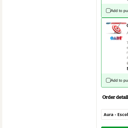
Add to p
Add to p
Order detail
Aura - Esco
Total