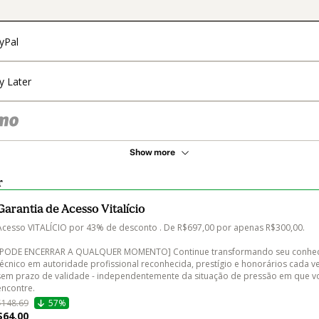
yPal
y Later
Show more
r
Garantia de Acesso Vitalício
Acesso VITALÍCIO por 43% de desconto . De R$697,00 por apenas R$300,00. 

[PODE ENCERRAR A QUALQUER MOMENTO] Continue transformando seu conhec
técnico em autoridade profissional reconhecida, prestígio e honorários cada ve
sem prazo de validade - independentemente da situação de pressão em que vo
encontre.
$148.69
57%
$64.00