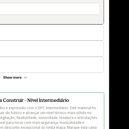
Show more
 Construir – Nível Intermediário
dez e expressão com o DPC Intermediário. Este material foi 
r do básico e alcançar um nível técnico mais sólido no 
itação, flexibilidade, sonoridade, tessitura e articulações 
deal para tocar com mais segurança, musicalidade e 
om desconto excepcional só nesta etapa. Marque esta caixa 