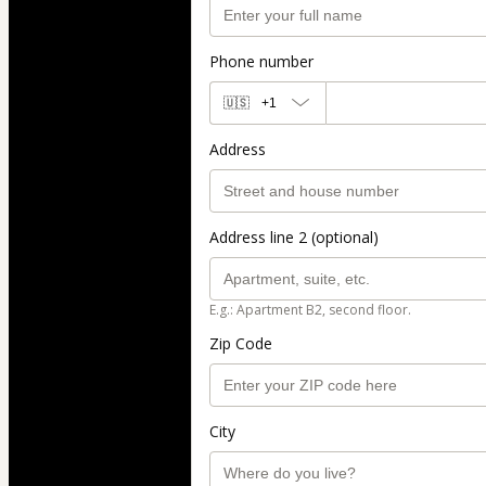
Phone number
🇺🇸
+1
Address
Address line 2 (optional)
E.g.: Apartment B2, second floor.
Zip Code
City