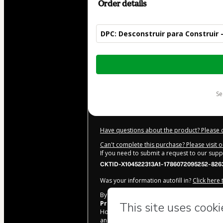
Order details
DPC: Desconstruir para Construir –
Total
of
$10.00
s
Have questions about the product? Please 
Can't complete this purchase? Please visit 
If you need to submit a request to our sup
CKTID-X104522313A1-1786072095252-826
Was your information autofill in?
Click here
By clicking 'Buy Now' I declare that I (i) un
Prof. Dr. Érico Fonseca
and has no respons
Hotmart’s
Terms of Use
,
Privacy Policy
and
and accompanied by a legal guardian.