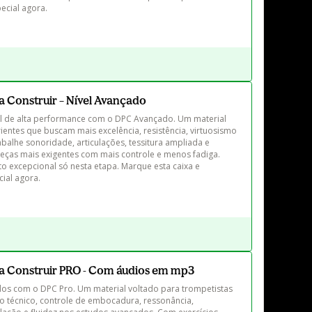
ecial agora.
a Construir – Nível Avançado
el de alta performance com o DPC Avançado. Um material 
ntes que buscam mais excelência, resistência, virtuosismo 
balhe sonoridade, articulações, tessitura ampliada e 
eças mais exigentes com mais controle e menos fadiga. 
o excepcional só nesta etapa. Marque esta caixa e 
ial agora.
ra Construir PRO - Com áudios em mp3
dos com o DPC Pro. Um material voltado para trompetistas 
 técnico, controle de embocadura, ressonância, 