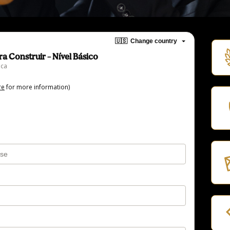
🇺🇸
Change country
a Construir – Nível Básico
eca
re
for more information)