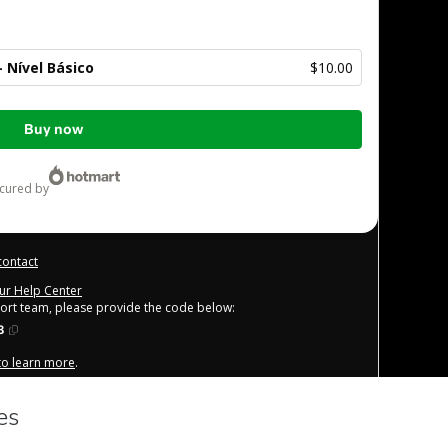
 Nível Básico
$10.00
Buy now
ecured by
contact
our Help Center
port team, please provide the code below:
3
 to learn more
.
derstand that Hotmart is processing this order on behalf of
ibility for the content and/or control over it; (ii) agree to
other company policies
and (iii) am of legal age or authorized