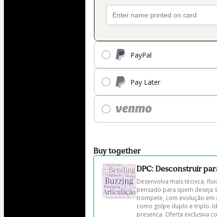
PayPal
Pay Later
Buy together
DPC: Desconstruir para
Desenvolva mais técnica, flui
pensado para quem deseja sai
trompete, com evolução em dig
como golpe duplo e triplo. I
presença. Oferta exclusiva c