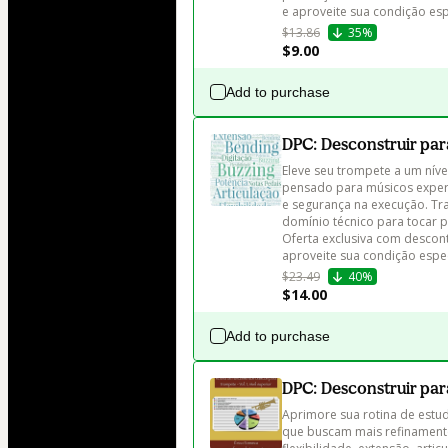
e aproveite sua condição esp
$13.86
35%
$9.00
Add to purchase
DPC: Desconstruir par
Eleve seu trompete a um nív
pensado para músicos experie
e segurança na execução. Tra
domínio técnico para tocar p
Oferta exclusiva com descont
aproveite sua condição espec
$23.49
40%
$14.00
Add to purchase
DPC: Desconstruir pa
Aprimore sua rotina de estu
que buscam mais refinamento