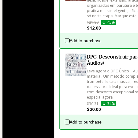
flexibilidade, extensão, arti
organizados em partitura e t
prática mais inteligente, efi
só nesta etapa. Marque esta 
$21.80
45%
$12.00
Add to purchase
DPC: Desconstruir pa
Áudios)
Leve agora o DPC Único + Áu
material. Um método completo
trompete: leitura musical, re
da tessitura. Ideal para evol
com desconto excepcional só
especial agora.
$30.31
34%
$20.00
Add to purchase