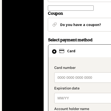
Coupon
Do you have a coupon?
Select payment method
Card
Card
selected
as
payment
payment_data.secti
method