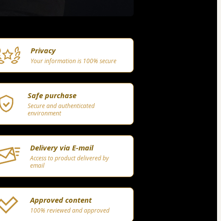
Privacy
Your information is 100% secure
Safe purchase
Secure and authenticated
environment
Delivery via E-mail
Access to product delivered by
email
Approved content
100% reviewed and approved