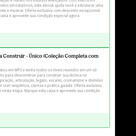
culação e fluidez nos estudos avançados. Com exercícios 
extos introdutórios, este ebook ajuda você a estruturar uma 
ciente e musical. Oferta exclusiva com desconto excepcional 
caixa e aproveite sua condição especial agora.
ra Construir – Único (Coleção Completa com
dios em MP3 e tenha todos os níveis reunidos em um só 
 para desconstruir para construir sua técnica no 
spiração, articulação, legato, escalas, cromatismo e domínio 
uir com sequência, clareza e prática guiada. Oferta exclusiva 
 nesta etapa. Marque esta caixa e aproveite sua condição 