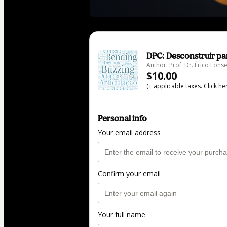
DPC: Desconstruir par
Author: Prof. Dr. Érico Fons
$10.00
(+ applicable taxes.
Click he
Personal info
Your email address
Confirm your email
Your full name