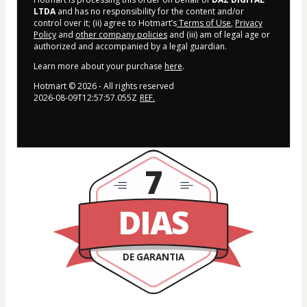
LTDA
and has no responsibility for the content and/or
control over it; (ii) agree to Hotmart’s
Terms of Use
,
Privacy
Policy
and
other company policies
and (iii) am of legal age or
authorized and accompanied by a legal guardian.
Learn more about your purchase
here
.
Hotmart ©
2026
- All rights reserved
2026-08-09T12:57:57.055Z
REF.
7
DIAS
DE GARANTIA