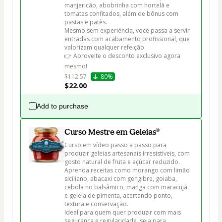
manjericão, abobrinha com hortelã e 
tomates confitados, além de bônus com 
pastas e patês.

Mesmo sem experiência, você passa a servir 
entradas com acabamento profissional, que 
valorizam qualquer refeição.

👉 Aproveite o desconto exclusivo agora 
mesmo!
$112.57
80%
$22.00
Add to purchase
Curso Mestre em Geleias®
Curso em vídeo passo a passo para 
produzir geleias artesanais irresistíveis, com 
gosto natural de fruta e açúcar reduzido.

Aprenda receitas como morango com limão 
siciliano, abacaxi com gengibre, goiaba, 
cebola no balsâmico, manga com maracujá 
e geleia de pimenta, acertando ponto, 
textura e conservação.

Ideal para quem quer produzir com mais 
segurança e regularidade, seja para 