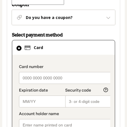
Coupon
Do you have a coupon?
Select payment method
Card
Card
selected
as
payment
payment_data.section_title_v2
method