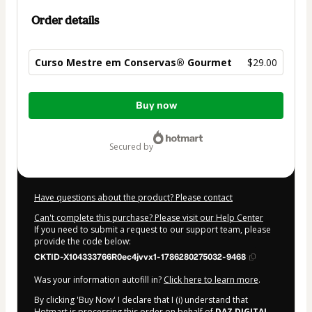
Order details
Curso Mestre em Conservas® Gourmet
$29.00
Total
Buy now
of
$29.00
secured by
Have questions about the product? Please contact
Can't complete this purchase? Please visit our Help Center
If you need to submit a request to our support team, please
provide the code below:
CKTID-X104333766R0ec4jvvx1-1786280275032-9468
Was your information autofill in?
Click here to learn more
.
By clicking 'Buy Now' I declare that I (i) understand that
Hotmart is processing this order on behalf of
DAZ DIGITAL