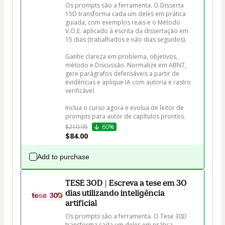
Os prompts são a ferramenta. O Disserta 
15D transforma cada um deles em prática 
guiada, com exemplos reais e o Método 
V.O.E. aplicado à escrita da dissertação em 
15 dias (trabalhados e não dias seguidos).

Ganhe clareza em problema, objetivos, 
método e Discussão. Normalize em ABNT, 
gere parágrafos defensáveis a partir de 
evidências e aplique IA com autoria e rastro 
verificável.

Inclua o curso agora e evolua de leitor de 
prompts para autor de capítulos prontos.
$210.95
60%
$84.00
Add to purchase
TESE 30D | Escreva a tese em 30
dias utilizando inteligência
artificial
Os prompts são a ferramenta. O Tese 30D 
transforma cada um deles em prática 