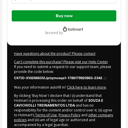
Total
Buy now
of
$22.00
secured by
Have questions about the product? Please contact
Can't complete this purchase? Please visit our Help Center
If you need to submit a request to our support team, please
provide the code below:
CKTID-X102666312Jptqmxeqe1-1786179920863-2342
Was your information autofill in?
Click here to learn more
.
By clicking 'Buy Now' I declare that I (i) understand that
Hotmart is processing this order on behalf of
SOUZA E
CAVICHIOLLI TREINAMENTOS LTDA
and has no
responsibility for the content and/or control over it; (ii) agree
to Hotmart’s
Terms of Use
,
Privacy Policy
and
other company
policies
and (iii) am of legal age or authorized and
accompanied by a legal guardian.