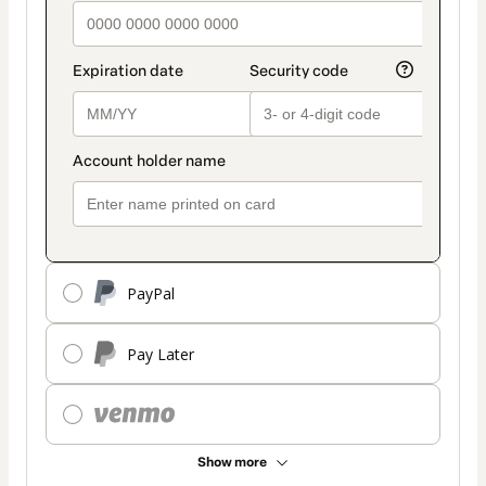
PayPal
Pay Later
Show more