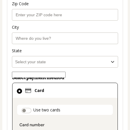
Zip Code
City
State
Select payment method
Card
Card
selected
as
payment
payment_data.section_title_v2
Use two cards
method