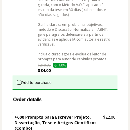
guiada, com o Método V.O.E. aplicado à 
escrita da tese em 30 dias (trabalhados e 
não dias seguidos).

Ganhe clareza em problema, objetivos, 
método e Discussão. Normalize em ABNT, 
gere parágrafos defensáveis a partir de 
evidências e aplique IA com autoria e rastro 
verificável.

Inclua o curso agora e evolua de leitor de 
prompts para autor de capítulos prontos.
$210.95
60%
$84.00
Add to purchase
Order details
+600 Prompts para Escrever Projeto,
$22.00
Dissertação, Tese e Artigos Científicos
(Combo)