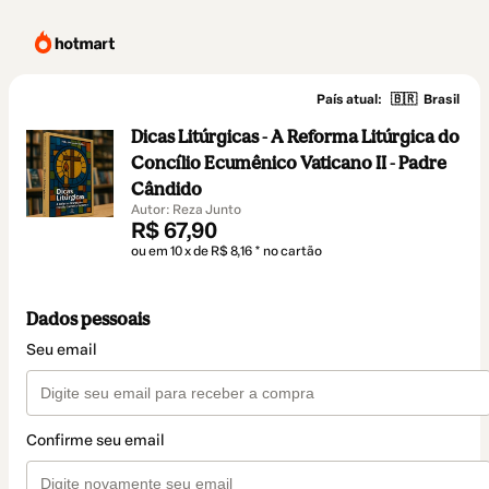
País atual:
🇧🇷
Brasil
Dicas Litúrgicas - A Reforma Litúrgica do
Concílio Ecumênico Vaticano II - Padre
Cândido
Autor: Reza Junto
R$ 67,90
ou em 10 x de R$ 8,16 * no cartão
Dados pessoais
Seu email
Confirme seu email