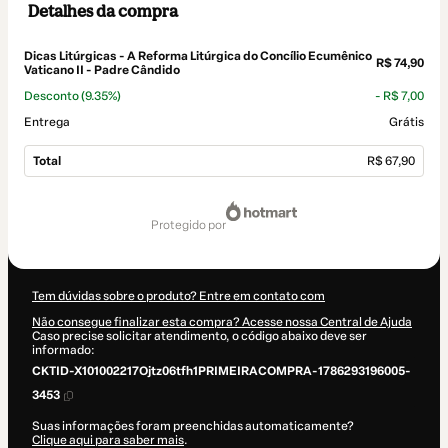
Detalhes da compra
Dicas Litúrgicas - A Reforma Litúrgica do Concílio Ecumênico
R$ 74,90
Vaticano II - Padre Cândido
Desconto
(9.35%)
- R$ 7,00
Entrega
Grátis
Total
R$ 67,90
Total
de
protegido por
R$ 67,90
Tem dúvidas sobre o produto? Entre em contato com
Não consegue finalizar esta compra? Acesse nossa Central de Ajuda
Caso precise solicitar atendimento, o código abaixo deve ser
informado:
CKTID-X101002217Ojtz06tfh1PRIMEIRACOMPRA-1786293196005-
3453
Suas informações foram preenchidas automaticamente?
Clique aqui para saber mais
.