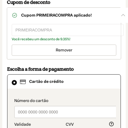
Cupom de desconto
Cupom
PRIMEIRACOMPRA
aplicado!
Você recebeu um desconto de 9.35%!
Remover
Escolha a forma de pagamento
Cartão
Cartão de crédito
de
crédito
selecionado
como
payment_data.section_title_v2
método
de
pagamento