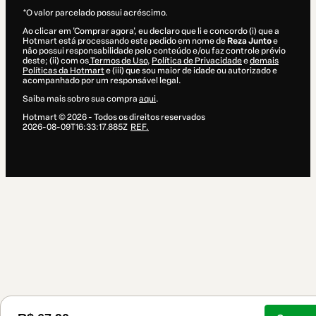
*O valor parcelado possui acréscimo.
Ao clicar em 'Comprar agora', eu declaro que li e concordo (i) que a
Hotmart está processando este pedido em nome de
Reza Junto
e
não possui responsabilidade pelo conteúdo e/ou faz controle prévio
deste; (ii) com os
Termos de Uso
,
Política de Privacidade
e
demais
Políticas da Hotmart
e (iii) que sou maior de idade ou autorizado e
acompanhado por um responsável legal.
Saiba mais sobre sua compra
aqui
.
Hotmart ©
2026
- Todos os direitos reservados
2026-08-09T16:33:17.885Z
REF.