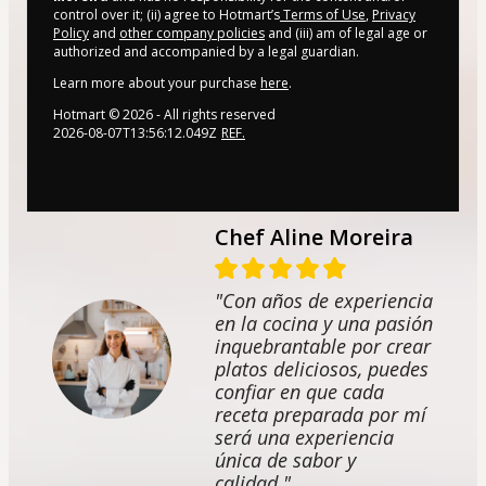
control over it; (ii) agree to Hotmart’s
Terms of Use
,
Privacy
Policy
and
other company policies
and (iii) am of legal age or
authorized and accompanied by a legal guardian.
Learn more about your purchase
here
.
Hotmart ©
2026
- All rights reserved
2026-08-07T13:56:12.049Z
REF.
Chef Aline Moreira
"Con años de experiencia
en la cocina y una pasión
inquebrantable por crear
platos deliciosos, puedes
confiar en que cada
receta preparada por mí
será una experiencia
única de sabor y
calidad."