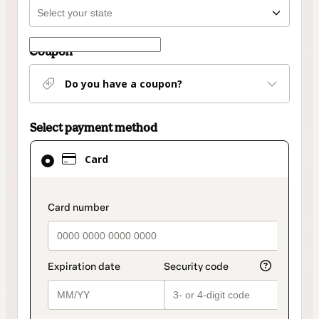
Coupon
Do you have a coupon?
Select payment method
Card
Card
selected
as
payment
payment_data.section_title_v2
method