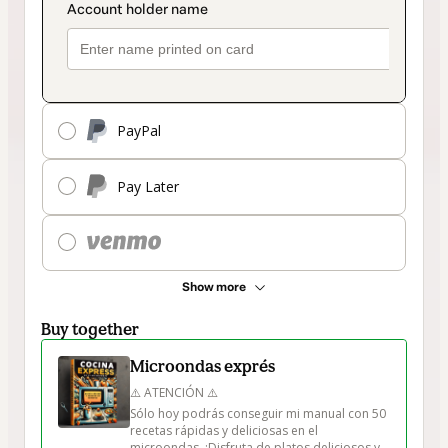
PayPal
Pay Later
Show more
Buy together
Microondas exprés
⚠️ ATENCIÓN ⚠️

Sólo hoy podrás conseguir mi manual con 50 
recetas rápidas y deliciosas en el 
microondas. ¡Disfruta de platos deliciosos y 