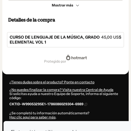
Mostrar más
Detalles de la compra
CURSO DE LENGUAJE DE LA MÚSICA, GRADO
45,00 US$
ELEMENTAL VOL 1
Total
de
protegido por
45,00 US$
¿Tienes dudas sobre el producto? Ponte en contacto
¿No puedes finalizar la compra? Visita nuestra Central de Ayuda
Si solicitas ayuda a nuestro Equipo de Soporte, informa el siguiente
código:
CKTID-W99053295E1-1786086029304-6989
¿Se completó tu información automáticamente?
Haz clic aquí para saber más
.
Al hacer clic en 'Comprar ahora', declaro que (i) entiendo que Hotmart
está procesando este pedido en nombre de
Eva Mas/ Arte camino