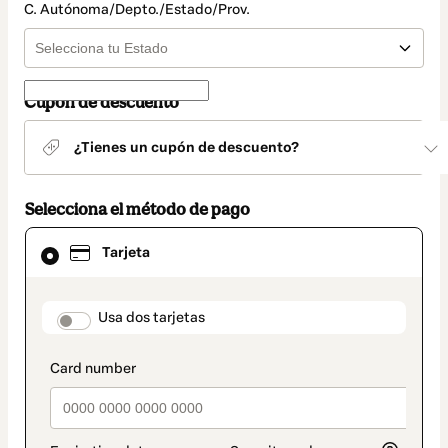
C. Autónoma/Depto./Estado/Prov.
Cupón de descuento
¿Tienes un cupón de descuento?
Selecciona el método de pago
El
Tarjeta
método
de
pago
seleccionado
payment_data.section_title_v2
Usa dos tarjetas
es
Tarjeta