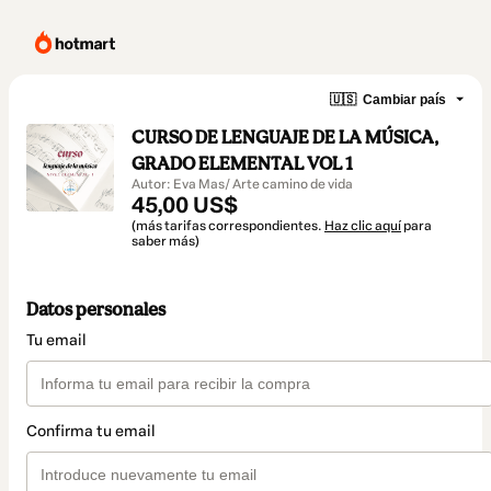
🇺🇸
Cambiar país
CURSO DE LENGUAJE DE LA MÚSICA,
GRADO ELEMENTAL VOL 1
Autor: Eva Mas/ Arte camino de vida
45,00 US$
(más tarifas correspondientes.
Haz clic aquí
para
saber más)
Datos personales
Tu email
Confirma tu email