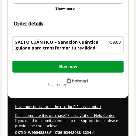
Show more
Order details
SALTO CUÁNTICO – Sanación Cuántica
$59.00
guiada para transformar tu realidad
Total
Buy now
of
$59.00
secured by
Have questions about the product? Please contact
Can't complete this purchase? Please visit our Help Center
If you need to submit a request to our support team, please
provide the code below:
CKTID-W99048288V1-1786192442088-3324