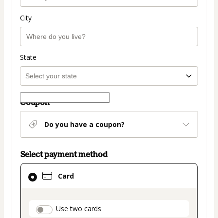
City
State
Coupon
Do you have a coupon?
Select payment method
Card
Card
selected
as
payment
payment_data.section_title_v2
Use two cards
method