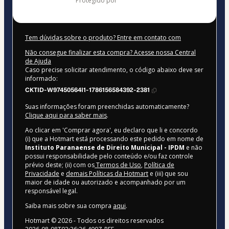
protegido por
Tem dúvidas sobre o produto? Entre em contato com
Não consegue finalizar esta compra? Acesse nossa Central
de Ajuda
Caso precise solicitar atendimento, o código abaixo deve ser
informado:
CKTID-W97450564I1-1786156584392-2381
Suas informações foram preenchidas automaticamente?
Clique aqui para saber mais
.
Ao clicar em 'Comprar agora', eu declaro que li e concordo
(i) que a Hotmart está processando este pedido em nome de
Instituto Paranaense de Direito Municipal - IPDM
e não
possui responsabilidade pelo conteúdo e/ou faz controle
prévio deste; (ii) com os
Termos de Uso
,
Política de
Privacidade
e
demais Políticas da Hotmart
e (iii) que sou
maior de idade ou autorizado e acompanhado por um
responsável legal.
Saiba mais sobre sua compra
aqui
.
Hotmart ©
2026
- Todos os direitos reservados