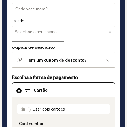
Estado
Cupom de desconto
Tem um cupom de desconto?
Escolha a forma de pagamento
Cartão
Cartão
selecionado
como
método
payment_data.section_title_v2
Usar dois cartões
de
pagamento