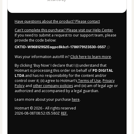
Have questions about the product? Please contact
Can't complete this purchase? Please visit our Help Center
If you need to submit a request to our support team, please
provide the code below:
CKTID-W96812952Eogpc8kbz1-1786179123530-0557
Was your information autofill in?
Click here to learn more
.
By clicking 'Buy Now' I declare that I (i) understand that
Hotmart is processing this order on behalf of
PD DIGITAL
LTDA
and has no responsibility for the content and/or
control over it; (ii) agree to Hotmart’s
Terms of Use
,
Privacy
Policy
and
other company policies
and (iii) am of legal age or
authorized and accompanied by a legal guardian.
Learn more about your purchase
here
.
Hotmart ©
2026
- All rights reserved
2026-08-08T08:52:05.580Z
REF.