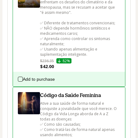
enfrentam os desafios do climatério e da 
menopausa, mas se recusam a aceitar que 
"é assim mesmo".

✅ Diferente de tratamentos convencionais;

✅ NÃO depende hormônios sintéticos e 
medicamentos caros;

✅ Aprenda como controlar os sintomas 
naturalmente;

✅ Usando apenas alimentação e 
suplementação inteligente.
$236.35
82%
$42.00
Add to purchase
Código da Saúde Feminina
Ative a sua saúde de forma natural e 
conquiste a jovialidade que você merece. O 
Código da Vida Longa aborda de A a Z 
todas as doenças:

✅ Como são causadas;

✅ Como tratá-las de forma natural apenas 
usando alimentos;
