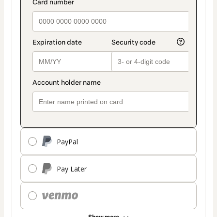
PayPal
Pay Later