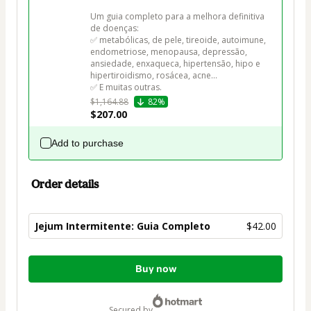
Um guia completo para a melhora definitiva 
de doenças:

✅ metabólicas, de pele, tireoide, autoimune, 
endometriose, menopausa, depressão, 
ansiedade, enxaqueca, hipertensão, hipo e 
hipertiroidismo, rosácea, acne...

✅ E muitas outras.
$1,164.88
82%
$207.00
Add to purchase
Order details
Jejum Intermitente: Guia Completo
$42.00
Total
Buy now
of
$42.00
secured by