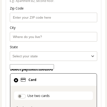
E.g.: Apartment B2, second floor.
Zip Code
City
State
Select payment method
Card
Card
selected
as
payment
payment_data.section_title_v2
Use two cards
method