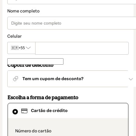
Nome completo
Celular
🇧🇷
+55
Cupom de desconto
Tem um cupom de desconto?
Escolha a forma de pagamento
Cartão
Cartão de crédito
de
crédito
selecionado
como
payment_data.section_title_v2
método