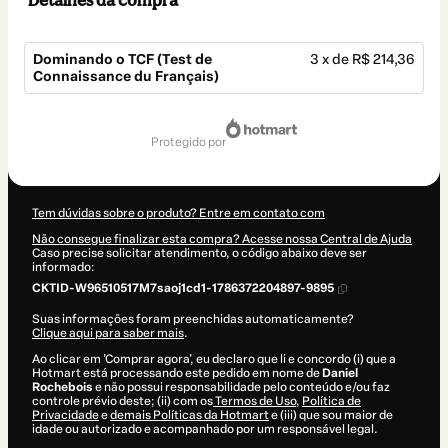
Detalhes da compra
Dominando o TCF (Test de
3 x de R$ 214,36
Connaissance du Français)
Total
de
protegido por
R$ 643,08
Tem dúvidas sobre o produto? Entre em contato com
Não consegue finalizar esta compra? Acesse nossa Central de Ajuda
Caso precise solicitar atendimento, o código abaixo deve ser
informado:
CKTID-W96510517M7saoj1cd1-1786372204897-9895
Suas informações foram preenchidas automaticamente?
Clique aqui para saber mais
.
Ao clicar em 'Comprar agora', eu declaro que li e concordo (i) que a
Hotmart está processando este pedido em nome de
Daniel
Rochebois
e não possui responsabilidade pelo conteúdo e/ou faz
controle prévio deste; (ii) com os
Termos de Uso
,
Política de
Privacidade
e
demais Políticas da Hotmart
e (iii) que sou maior de
idade ou autorizado e acompanhado por um responsável legal.