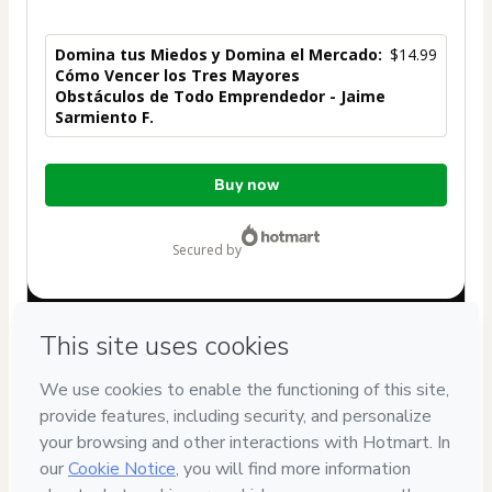
Domina tus Miedos y Domina el Mercado:
$14.99
Cómo Vencer los Tres Mayores
Obstáculos de Todo Emprendedor - Jaime
Sarmiento F.
Total
Buy now
of
$14.99
secured by
Have questions about the product? Please contact
Can't complete this purchase? Please visit our Help Center
If you need to submit a request to our support team, please
provide the code below:
CKTID-W96095537T1-1786095539795-8894
Was your information autofill in?
Click here to learn more
.
By clicking 'Buy Now' I declare that I (i) understand that