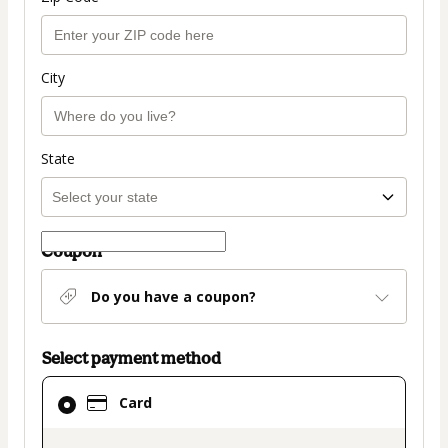
City
State
Coupon
Do you have a coupon?
Select payment method
Card
Card
selected
as