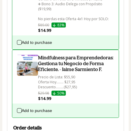
➕ Bono 3: Audio Delega con Propósito 
($19,99)

No pierdas esta Oferta 4x1 Hoy por SOLO:
$89.00
83%
$14.99
Add to purchase
Mindfulness para Emprendedoras:
Gestiona tu Negocio de Forma
Eficiente. - Jaime Sarmiento F.
Precio de Lista: $55,90

Oferta Hoy........ $27,95

Descuento.........($27,95)
$29.98
50%
$14.99
Add to purchase
Order details