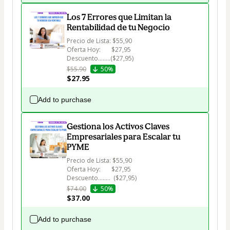
Los 7 Errores que Limitan la
Rentabilidad de tu Negocio
Precio de Lista: $55,90

Oferta Hoy:       $27,95

Descuento........($27,95) 
$55.90
50%
$27.95
Add to purchase
Gestiona los Activos Claves
Empresariales para Escalar tu
PYME
Precio de Lista: $55,90

Oferta Hoy:       $27,95

Descuento........  ($27,95) 
$74.00
50%
$37.00
Add to purchase