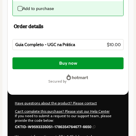
Add to purchase
Order details
Guia Completo - UGC na Prática
$10.00
Total
of
Buy now
$10.00
secured by
Have questions about the product? Please contact
Can't complete this purchase? Please visit our Help Center
If you need to submit a request to our support team, please
provide the code below:
CKTID-W95933350S1-1786354764677-6650