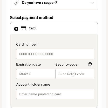
Do you have a coupon?
Select payment method
Card
Card
selected
as
payment
method
payment_data.section_title_v2