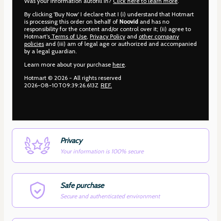
Was your information autofill in?
Click here to learn more
.
By clicking 'Buy Now' I declare that I (i) understand that Hotmart
is processing this order on behalf of
Noovid
and has no
responsibility for the content and/or control over it; (ii) agree to
Hotmart’s
Terms of Use
,
Privacy Policy
and
other company
policies
and (iii) am of legal age or authorized and accompanied
by a legal guardian.
Learn more about your purchase
here
.
Hotmart ©
2026
- All rights reserved
2026-08-10T09:39:26.613Z
REF.
Privacy
Your information is 100% secure
Safe purchase
Secure and authenticated environment