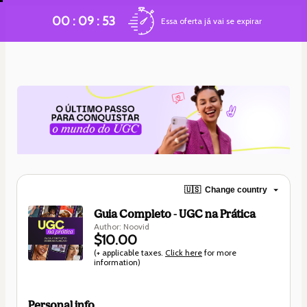
00 : 09 : 52
Essa oferta já vai se expirar
🇺🇸
Change country
Guia Completo - UGC na Prática
Author: Noovid
$10.00
(+ applicable taxes.
Click here
for more
information)
Personal info