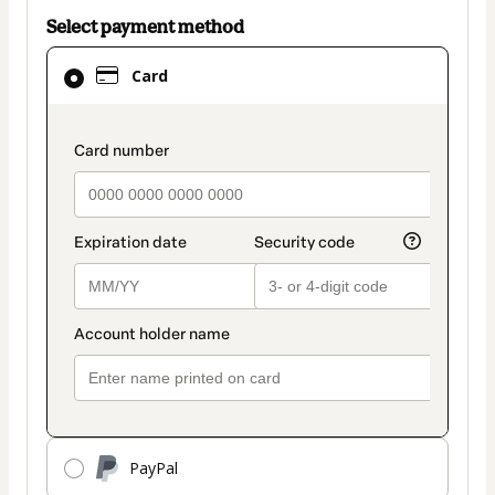
Select payment method
Card
Card
selected
as
payment
payment_data.section_title_v2
method
PayPal