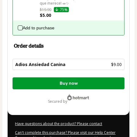
que merece! 🥗✨
$19.90
75%
$5.00
Add to purchase
Order details
Adios Ansiedad Canina
$9.00
Total
Buy now
of
$9.00
secured by
Have questions about the product? Please contact
Can't complete this purchase? Please visit our Help Center