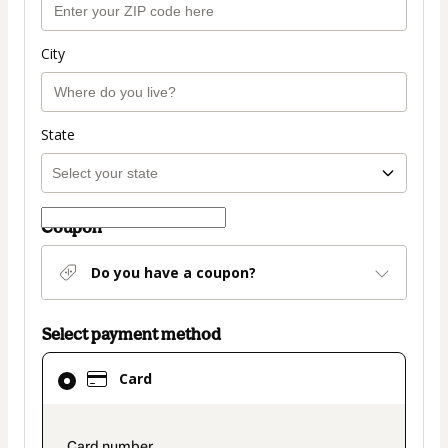
City
State
Coupon
Do you have a coupon?
Select payment method
Card
Card
selected
as
payment