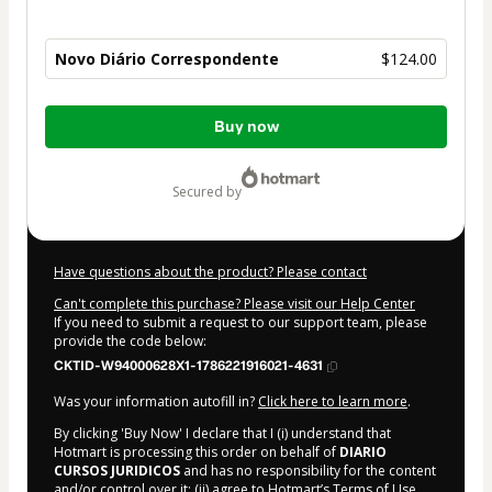
Novo Diário Correspondente
$124.00
Total
Buy now
of
$124.00
secured by
Have questions about the product? Please contact
Can't complete this purchase? Please visit our Help Center
If you need to submit a request to our support team, please
provide the code below:
CKTID-W94000628X1-1786221916021-4631
Was your information autofill in?
Click here to learn more
.
By clicking 'Buy Now' I declare that I (i) understand that
Hotmart is processing this order on behalf of
DIARIO
CURSOS JURIDICOS
and has no responsibility for the content
and/or control over it; (ii) agree to Hotmart’s
Terms of Use
,