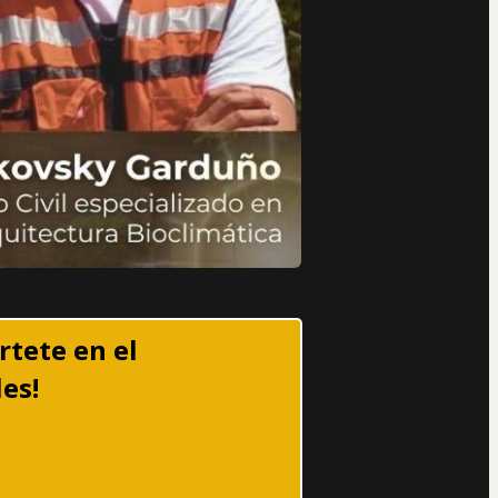
tete en el 
es!