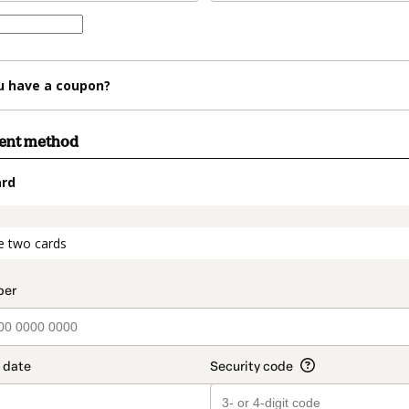
u have a coupon?
ment method
ard
t_data.section_title_v2
e two cards