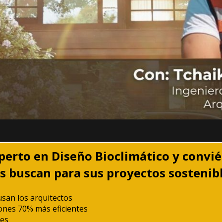
erto en Diseño Bioclimático y conviér
s buscan para sus proyectos sostenibl
san los arquitectos 
iones 70% más eficientes 
les