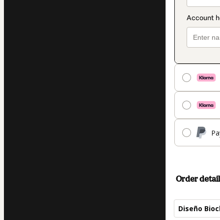
Pa
Order detail
Diseño Bioc