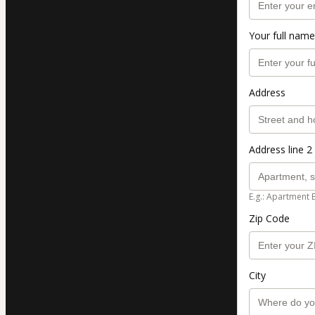
Your full name
Address
Address line 2 
E.g.: Apartment 
Zip Code
City