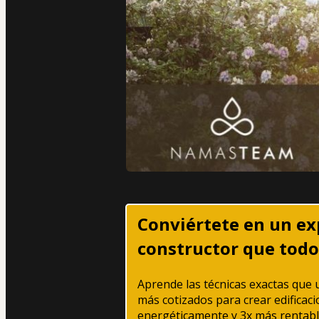
Conviértete en un exp
constructor que todo
Aprende las técnicas exactas que u
más cotizados para crear edificac
energéticamente y 3x más rentab