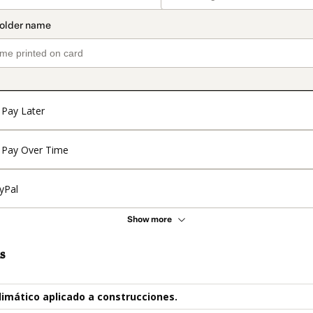
Pay Later
Pay Over Time
yPal
Show more
s
limático aplicado a construcciones.