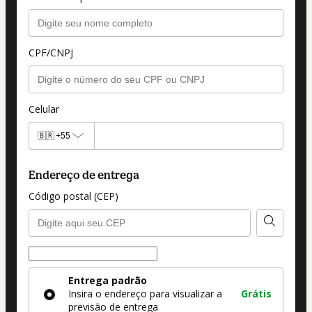
CPF/CNPJ
Celular
🇧🇷
+55
Endereço de entrega
Código postal (CEP)
Forma de entrega
Forma
Entrega padrão
de
Insira o endereço para visualizar a
Grátis
entrega
previsão de entrega