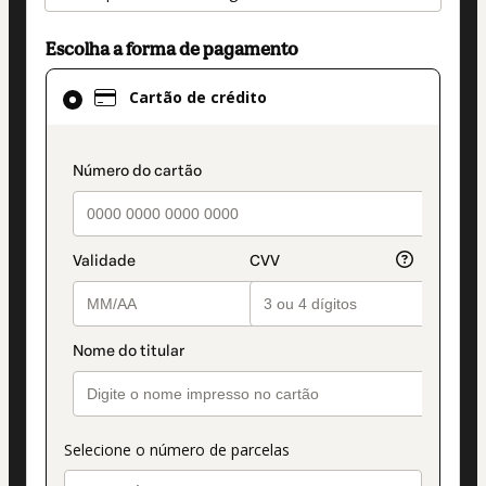
Escolha a forma de pagamento
Cartão
Cartão de crédito
de
crédito
selecionado
payment_data.section_title_v2
como
método
de
pagamento
Selecione o número de parcelas