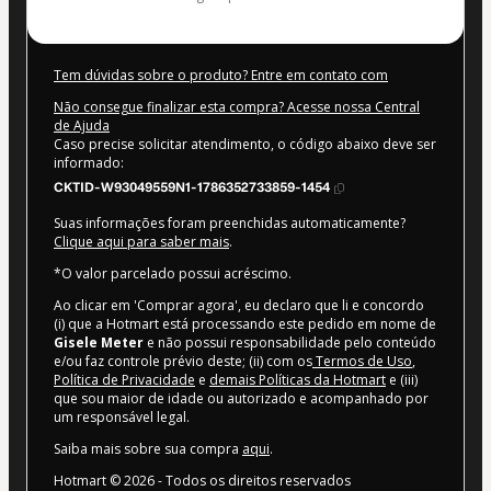
Tem dúvidas sobre o produto? Entre em contato com
Não consegue finalizar esta compra? Acesse nossa Central
de Ajuda
Caso precise solicitar atendimento, o código abaixo deve ser
informado:
CKTID-W93049559N1-1786352733859-1454
Suas informações foram preenchidas automaticamente?
Clique aqui para saber mais
.
*O valor parcelado possui acréscimo.
Ao clicar em 'Comprar agora', eu declaro que li e concordo
(i) que a Hotmart está processando este pedido em nome de
Gisele Meter
e não possui responsabilidade pelo conteúdo
e/ou faz controle prévio deste; (ii) com os
Termos de Uso
,
Política de Privacidade
e
demais Políticas da Hotmart
e (iii)
que sou maior de idade ou autorizado e acompanhado por
um responsável legal.
Saiba mais sobre sua compra
aqui
.
Hotmart ©
2026
- Todos os direitos reservados