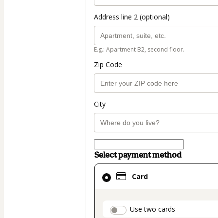
Address line 2 (optional)
E.g.: Apartment B2, second floor.
Zip Code
City
Select payment method
Card
Card
selected
as
payment
payment_data.secti
Use two cards
method