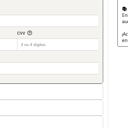
📚
En
au
¡A
en