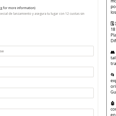
mó
po
re
for more information)
lo
ecial de lanzamiento y asegura tu lugar con 12 cuotas sin
🗓
18
Pla
Di
👥
tal
tr
📂
ex
ori
Gu
🤖
co
en