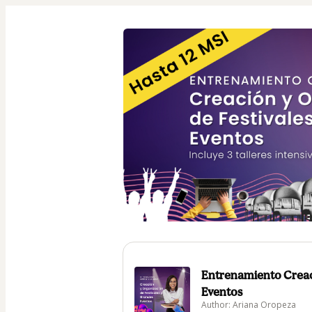
Entrenamiento Creaci
Eventos
Author: Ariana Oropeza