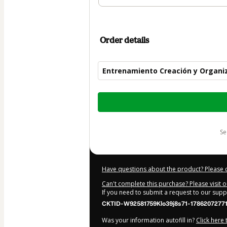
Order details
Entrenamiento Creación y Organiz
Total
of
$245.00
s
Have questions about the product? Please 
Can't complete this purchase? Please visit 
If you need to submit a request to our sup
CKTID-W92581759Klo39j8s71-1786207277
Was your information autofill in?
Click here