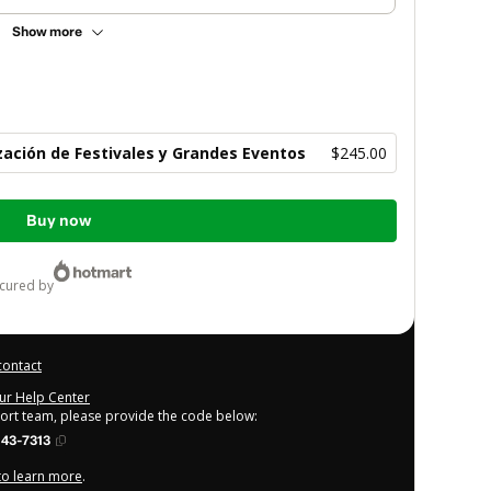
Show more
ación de Festivales y Grandes Eventos
$245.00
Buy now
ecured by
contact
our Help Center
port team, please provide the code below:
143-7313
 to learn more
.