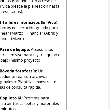
dulos grabados con acceso de 
r vida (desde la planeación hasta 
s resultados).
️ 3 Talleres Intensivos (En Vivo):
 horas de ejecución guiada para 
near (Marzo), Financiar (Abril) y 
fundir (Mayo).
 Pase de Equipo:
 Acceso a los 
leres en vivo para ti y tu equipo de 
abajo (mismo proyecto).
 Bóveda fotofestín: 
Un 
pediente real con archivos 
ginales + Plantillas maestras + 
ías de consulta rápida.
 Copiloto IA:
 Prompts para 
nstruir tus carpetas y materiales 
 minutos.