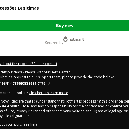
ucessões Legitimas
Buy now
secured by
 about the product? Please contact
this purchase? Please visit our Help Center
 submit a request to our support team, please provide the code below:
156N1-1786150838984-7479
ation autofill in?
Click here to learn more
.
y Now' I declare that I (i) understand that Hotmart is processing this order on be
o de ensino Ltda.
and has no responsibility for the content and/or control over i
s of Use
,
Privacy Policy
and
other company policies
and (iii) am of legal age o
 a legal guardian.
out your purchase
here
.