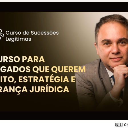
🇺🇸
Ch