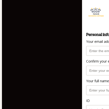
Personal inf
Your email ad
Confirm your 
Your full name
ID