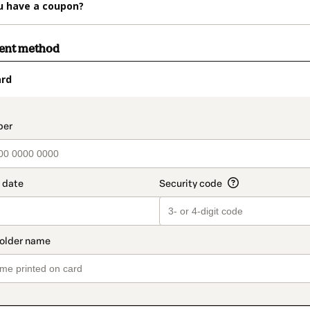
u have a coupon?
ment method
ard
t_data.section_title_v2