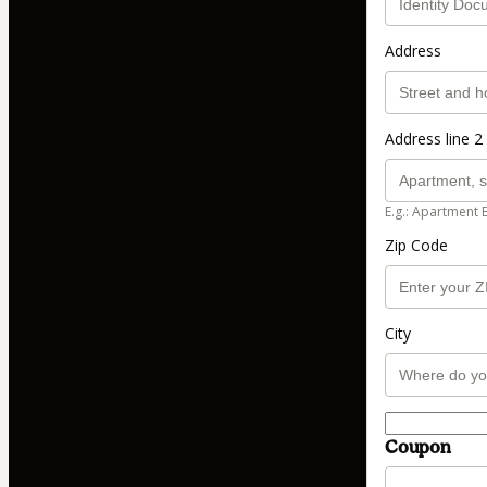
Address
Address line 2 
E.g.: Apartment 
Zip Code
City
Coupon