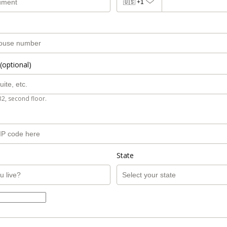
🇺🇸
+1
(optional)
B2, second floor.
State