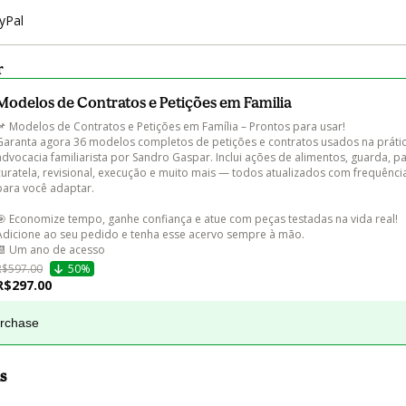
yPal
r
Modelos de Contratos e Petições em Familia
📌 Modelos de Contratos e Petições em Família – Prontos para usar!

Garanta agora 36 modelos completos de petições e contratos usados na prátic
advocacia familiarista por Sandro Gaspar. Inclui ações de alimentos, guarda, par
curatela, revisional, execução e muito mais — todos atualizados com frequênci
para você adaptar.

🎯 Economize tempo, ganhe confiança e atue com peças testadas na vida real!

Adicione ao seu pedido e tenha esse acervo sempre à mão.

📆 Um ano de acesso
R$597.00
50%
R$297.00
urchase
s