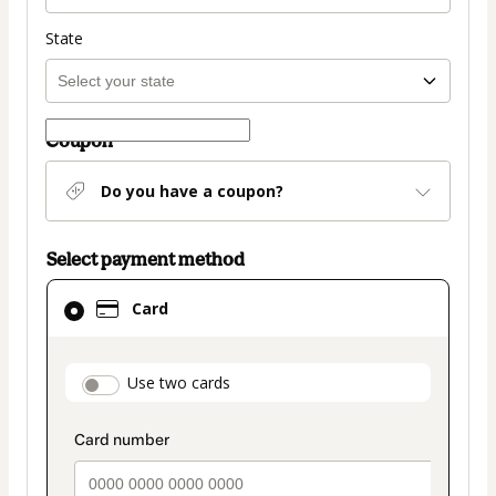
State
Coupon
Do you have a coupon?
Select payment method
Card
Card
selected
as
payment
payment_data.section_title_v2
Use two cards
method