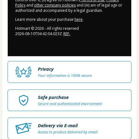
Policy
and
other company policies
and (iii) am of legal age or
authorized and accompanied by a legal guardian.
Learn more about your purchase
here
.
Hotmart ©
2026
- All rights reserved
2026-08-10T04:42:04.023Z
REF.
Privacy
Your information is 100% secure
Safe purchase
Secure and authenticated environment
Delivery via E-mail
Access to product delivered by email