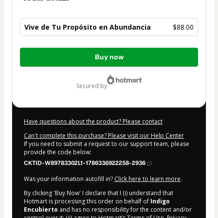
Vive de Tu Propósito en Abundancia
$88.00
Total
Buy now
of
$88.00
secured by
Have questions about the product? Please contact
Can't complete this purchase? Please visit our Help Center
If you need to submit a request to our support team, please
provide the code below:
CKTID-W89783302L1-1786336922258-2936
Was your information autofill in?
Click here to learn more
.
By clicking 'Buy Now' I declare that I (i) understand that
Hotmart is processing this order on behalf of
Indigo
Encubierto
and has no responsibility for the content and/or
control over it; (ii) agree to Hotmart’s
Terms of Use
,
Privacy