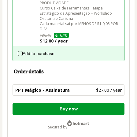
PRODUTIVIDADE! 

Curso Caixa de Ferramentas + Mapa 
Estratégico da Apresentação + Workshop 
Oratória e Carisma

Cada material sai por MENOS DE R$ 0,05 POR 
DIA!
$36.49
67%
$12.00 / year
Add to purchase
Order details
PPT Mágico - Assinatura
$27.00 / year
Total
Buy now
of
$27.00
secured by