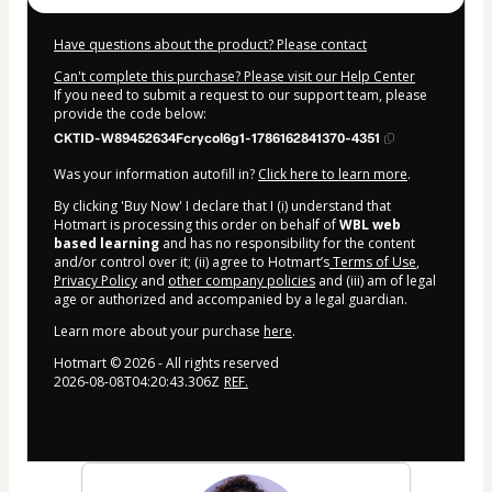
Have questions about the product? Please contact
Can't complete this purchase? Please visit our Help Center
If you need to submit a request to our support team, please
provide the code below:
CKTID-W89452634Fcrycol6g1-1786162841370-4351
Was your information autofill in?
Click here to learn more
.
By clicking 'Buy Now' I declare that I (i) understand that
Hotmart is processing this order on behalf of
WBL web
based learning
and has no responsibility for the content
and/or control over it; (ii) agree to Hotmart’s
Terms of Use
,
Privacy Policy
and
other company policies
and (iii) am of legal
age or authorized and accompanied by a legal guardian.
Learn more about your purchase
here
.
Hotmart ©
2026
- All rights reserved
2026-08-08T04:20:43.306Z
REF.