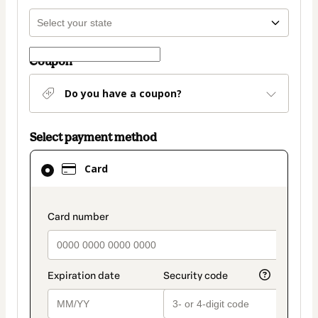
Coupon
Do you have a coupon?
Select payment method
Card
Card
selected
as
payment
payment_data.section_title_v2
method