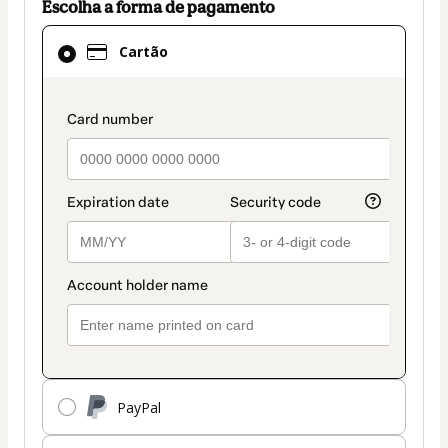
Escolha a forma de pagamento
Cartão
Cartão
selecionado
como
método
payment_data.section_title_v2
de
pagamento
PayPal