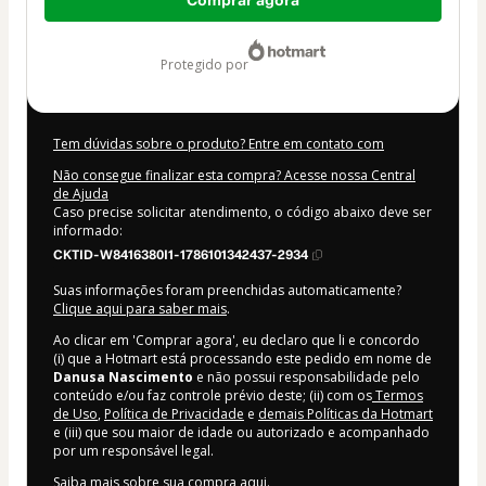
Comprar agora
de
US$ 14,00
protegido por
Tem dúvidas sobre o produto? Entre em contato com
Não consegue finalizar esta compra? Acesse nossa Central
de Ajuda
Caso precise solicitar atendimento, o código abaixo deve ser
informado:
CKTID-W8416380I1-1786101342437-2934
Suas informações foram preenchidas automaticamente?
Clique aqui para saber mais
.
Ao clicar em 'Comprar agora', eu declaro que li e concordo
(i) que a Hotmart está processando este pedido em nome de
Danusa Nascimento
e não possui responsabilidade pelo
conteúdo e/ou faz controle prévio deste; (ii) com os
Termos
de Uso
,
Política de Privacidade
e
demais Políticas da Hotmart
e (iii) que sou maior de idade ou autorizado e acompanhado
por um responsável legal.
Saiba mais sobre sua compra
aqui
.