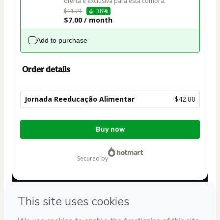
oferta é exclusiva para esta compra.
$11.21
38%
$7.00 / month
Add to purchase
Order details
Jornada Reeducação Alimentar
$42.00
Total
Buy now
of
$42.00
secured by
Have questions about the product? Please contact
Can't complete this purchase? Please visit our Help Center
If you need to submit a request to our support team, please