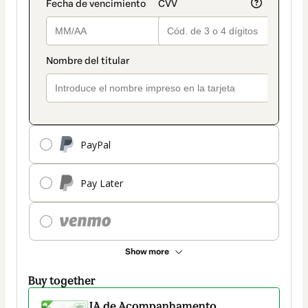
PayPal
Pay Later
Show more
Buy together
IA de Acompanhamento