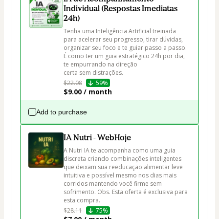
Individual (Respostas Imediatas
24h)
Tenha uma Inteligência Artificial treinada 
para acelerar seu progresso, tirar dúvidas, 
organizar seu foco e te guiar passo a passo. 
É como ter um guia estratégico 24h por dia, 
te empurrando na direção 
certa sem distrações.
$22.08
59%
$9.00 / month
Add to purchase
IA Nutri - WebHoje
A Nutri IA te acompanha como uma guia 
discreta criando combinações inteligentes 
que deixam sua reeducação alimentar leve 
intuitiva e possível mesmo nos dias mais 
corridos mantendo você firme sem 
sofrimento. Obs. Esta oferta é exclusiva para 
esta compra.
$28.11
75%