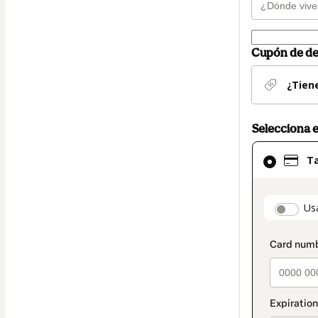
Cupón de d
¿Tien
Selecciona 
El
Ta
método
de
pago
paymen
Us
seleccionad
es
Tarjeta