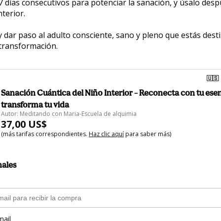
 días consecutivos para potenciar la sanación, y úsalo des
terior.  
 y dar paso al adulto consciente, sano y pleno que estás dest
transformación.  
🇺🇸
Sanación Cuántica del Niño Interior – Reconecta con tu esen
transforma tu vida
Autor: Meditando con Maria-Escuela de alquimia
37,00 US$
(más tarifas correspondientes.
Haz clic aquí
para saber más)
nales
mail