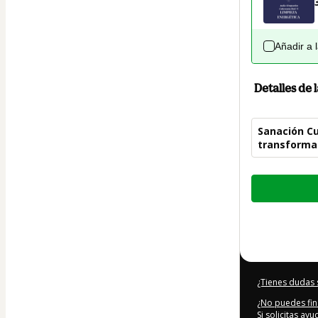
Añadir a 
Detalles de
Sanación Cu
transforma 
Total
de
37,00 US$
¿Tienes dudas 
¿No puedes fin
Si solicitas ay