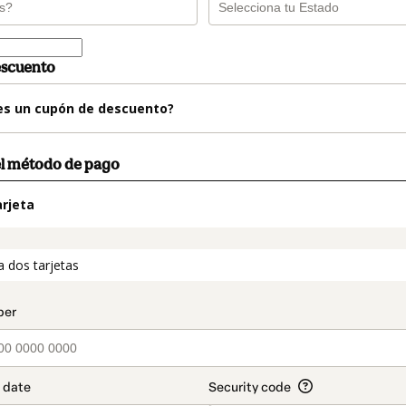
escuento
es un cupón de descuento?
el método de pago
rjeta
t_data.section_title_v2
a dos tarjetas
o