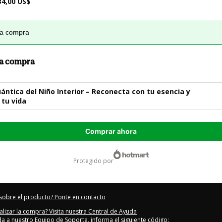
34,00 US$
la compra
 la compra
ántica del Niño Interior – Reconecta con tu esencia y
tu vida
Comprar ahora
protegido por
sobre el producto? Ponte en contacto
alizar la compra? Visita nuestra Central de Ayuda
uda a nuestro Equipo de Soporte, informa el siguiente código: