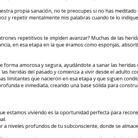
tra propia sanación, no te preocupes si no has meditado a
voz y repetir mentalmente mis palabras cuando te lo indique
trones repetitivos te impiden avanzar? Muchas de las herida
fancia, en esa etapa en la que éramos como esponjas, absorb
de forma amorosa y segura, ayudándote a sanar las heridas qu
las heridas del pasado y comienza a vivir desde el adulto con
as limitantes que nacieron en esa etapa y que siguen condic
ofunda e inmediata, creando una base sólida para construir
ue estamos viviendo es la oportunidad perfecta para reconec
l.  
ar a niveles profundos de tu subconsciente, donde se almac