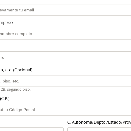
mpleto
a, etc. (Opcional)
 2B, segundo piso.
(C.P.)
C. Autónoma/Depto./Estado/Prov