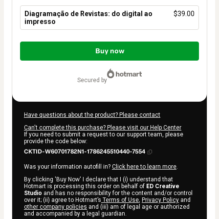
Diagramação de Revistas: do digital ao
$39.00
impresso
Total
of
Buy now
$39.00
secured by
Have questions about the product? Please contact
Can't complete this purchase? Please visit our Help Center
If you need to submit a request to our support team, please
provide the code below:
CKTID-W60701782N1-1786245510440-7554
Was your information autofill in?
Click here to learn more
.
By clicking 'Buy Now' I declare that I (i) understand that
Hotmart is processing this order on behalf of
ED Creative
Studio
and has no responsibility for the content and/or control
over it; (ii) agree to Hotmart’s
Terms of Use
,
Privacy Policy
and
other company policies
and (iii) am of legal age or authorized
and accompanied by a legal guardian.