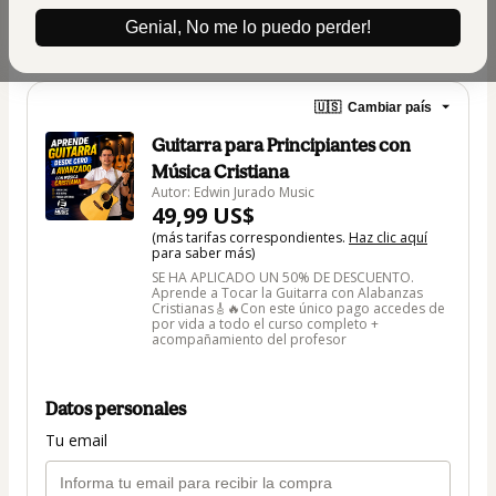
Genial, No me lo puedo perder!
🇺🇸
Cambiar país
Guitarra para Principiantes con
Música Cristiana
Autor: Edwin Jurado Music
49,99 US$
(más tarifas correspondientes.
Haz clic aquí
para saber más)
SE HA APLICADO UN 50% DE DESCUENTO.
Aprende a Tocar la Guitarra con Alabanzas
Cristianas🎸🔥Con este único pago accedes de
por vida a todo el curso completo +
acompañamiento del profesor
Datos personales
Tu email