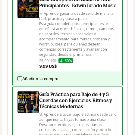
Principiantes - Edwin Jurado Music
🎸 Aprende guitarra desde cero de manera 
fácil, práctica y paso a paso.

Esta guía completa para principiantes te 
enseñará acordes básicos, ritmos, cambios 
de acordes, técnicas esenciales y 
acompañamiento para música cristiana y 
worship. Ideal para quienes desean 
comenzar correctamente y avanzar con 
seguridad desde el primer día.
25,00 US$
60%
9,99 US$
Añadir a la compra
Guía Práctica para Bajo de 4 y 5
Cuerdas con Ejercicios, Ritmos y
Técnicas Modernas
🚀 Aprende a tocar bajo eléctrico desde cero 
aunque nunca hayas tomado una clase.

Descubre técnicas, ejercicios, ritmos 
cristianos, escalas, coordinación y todo lo 
necesario para tocar en iglesia, banda o 