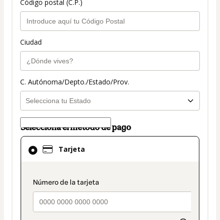
Código postal (C.P.)
Ciudad
C. Autónoma/Depto./Estado/Prov.
Selecciona el método de pago
El
Tarjeta
método
de
pago
payment_data.section_title_v2
seleccionado
es
Tarjeta