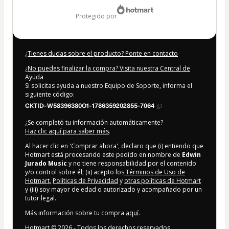
49,99 US$
protegido por
¿Tienes dudas sobre el producto? Ponte en contacto
¿No puedes finalizar la compra? Visita nuestra Central de
Ayuda
Si solicitas ayuda a nuestro Equipo de Soporte, informa el
siguiente código:
CKTID-W58396380O1-1786359202855-7064
¿Se completó tu información automáticamente?
Haz clic aquí para saber más
.
Al hacer clic en 'Comprar ahora', declaro que (i) entiendo que
Hotmart está procesando este pedido en nombre de
Edwin
Jurado Music
y no tiene responsabilidad por el contenido
y/o control sobre él; (ii) acepto los
Términos de Uso de
Hotmart
,
Políticas de Privacidad
y
otras políticas de Hotmart
y (iii) soy mayor de edad o autorizado y acompañado por un
tutor legal.
Más información sobre tu compra
aquí
.
Hotmart ©
2026
- Todos los derechos reservados