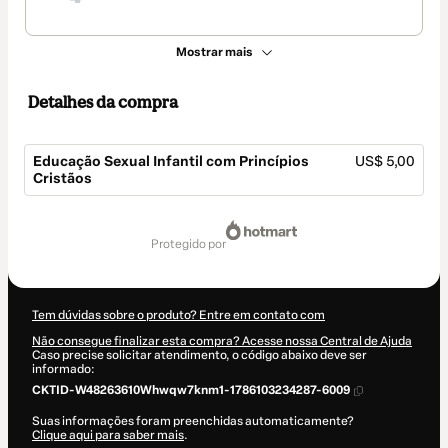
Mostrar mais
Detalhes da compra
Educação Sexual Infantil com Princípios
US$ 5,00
Cristãos
Total
de
protegido por
US$ 5,00
Tem dúvidas sobre o produto? Entre em contato com
Não consegue finalizar esta compra? Acesse nossa Central de Ajuda
Caso precise solicitar atendimento, o código abaixo deve ser
informado:
CKTID-W48263610Whwqw7knm1-1786103234287-6009
Suas informações foram preenchidas automaticamente?
Clique aqui para saber mais
.