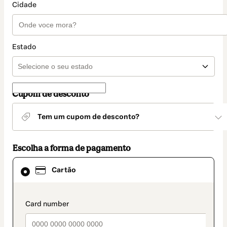
Cidade
Estado
Cupom de desconto
Tem um cupom de desconto?
Escolha a forma de pagamento
Cartão
Cartão
selecionado
como
método
de
payment_data.section_title_v2
pagamento