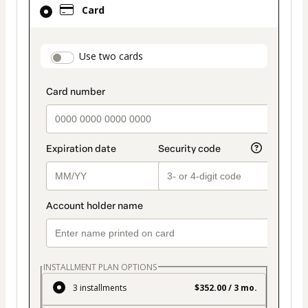
Card
selected
as
payment
payment_data.section_title_v2
Use two cards
method
INSTALLMENT PLAN OPTIONS
3 installments
$352.00 / 3 mo.