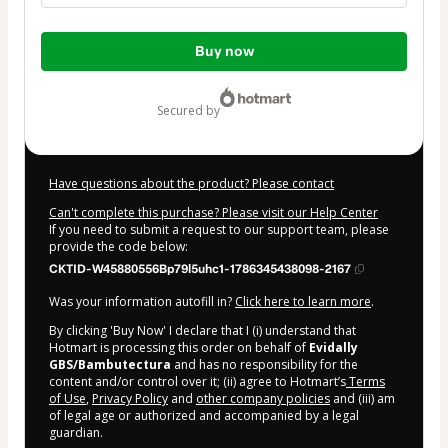
Total
Buy now
of
$1,056.00
secured by
Have questions about the product? Please contact
Can't complete this purchase? Please visit our Help Center
If you need to submit a request to our support team, please
provide the code below:
CKTID-W45880556Bp79l5uhc1-1786345438098-2167
Was your information autofill in?
Click here to learn more
.
By clicking 'Buy Now' I declare that I (i) understand that
Hotmart is processing this order on behalf of
Evidally
GBS/Bambutectura
and has no responsibility for the
content and/or control over it; (ii) agree to Hotmart’s
Terms
of Use
,
Privacy Policy
and
other company policies
and (iii) am
of legal age or authorized and accompanied by a legal
guardian.