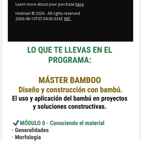
Learn more about your purchase
here
.
Hotmart ©
2026
- All rights reserved
2026-08-10T07:04:00.334Z
REF.