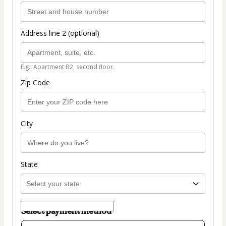
Address line 2 (optional)
E.g.: Apartment B2, second floor.
Zip Code
City
State
Select payment method
Card