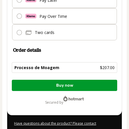
Pay Later
Pay Over Time
Two cards
Order details
Processo de Moagem
$207.00
Total
Buy now
of
$207.00
secured by
Have questions about the product? Please contact