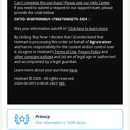
Can't complete this purchase? Please visit our Help Center
If you need to submit a request to our support team, please
provide the code below:
CKTID-W38750090U1-1786270083270-5124
Was your information autofill in?
Click here to learn more
.
By clicking 'Buy Now' I declare that I (i) understand that
Hotmart is processing this order on behalf of
Agrotrainer
and has no responsibility for the content and/or control over
it; (ii) agree to Hotmart’s
Terms of Use
,
Privacy Policy
and
other company policies
and (iii) am of legal age or authorized
and accompanied by a legal guardian.
Learn more about your purchase
here
.
Hotmart ©
2026
- All rights reserved
2026-08-09T10:08:05.285Z
REF.
Privacy
Your information is 100% secure