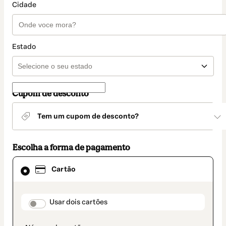
Cidade
Estado
Cupom de desconto
Tem um cupom de desconto?
Escolha a forma de pagamento
Cartão
Cartão
selecionado
como
método
de
payment_data.section_title_v2
Usar dois cartões
pagamento