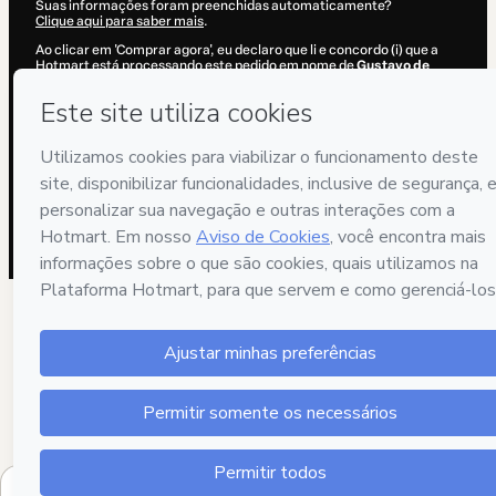
Suas informações foram preenchidas automaticamente?
Clique aqui para saber mais
.
Ao clicar em 'Comprar agora', eu declaro que li e concordo (i) que a
Hotmart está processando este pedido em nome de
Gustavo de
Assis Souza
e não possui responsabilidade pelo conteúdo e/ou faz
controle prévio deste; (ii) com os
Termos de Uso
,
Política de
Privacidade
e
demais Políticas da Hotmart
e (iii) que sou maior de
idade ou autorizado e acompanhado por um responsável legal.
Saiba mais sobre sua compra
aqui
.
Hotmart ©
2026
- Todos os direitos reservados
2026-08-07T06:37:51.364Z
REF.