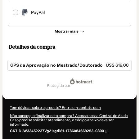
PayPal
Mostrar mais
Detalhes da compra
GPS da Aprovação no Mestrado/Doutorado
US$ 619,00
Total
de
protegido por
US$ 619,00
Tem dúvidas sobre o produto? Entre em contato com
Não consegue finalizar esta compra? Acesse nossa Central de Ajuda
Caso precise solicitar atendimento, o código abaixo deve ser
informado:
CKTID-W33452237Vg21rgdi81-1786084669253-0800