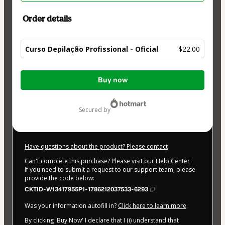
Order details
Curso Depilação Profissional - Oficial
$22.00
Total
Buy now
of
$22.00
secured by
Have questions about the product? Please contact
Can't complete this purchase? Please visit our Help Center
If you need to submit a request to our support team, please
provide the code below:
CKTID-W13417955P1-1786212037533-6293
Was your information autofill in?
Click here to learn more
.
By clicking 'Buy Now' I declare that I (i) understand that