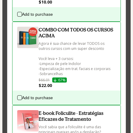
$10.00
Add to purchase
COMBO COM TODOS OS CURSOS
ACIMA
Agora é sua chance de levar TODOS os 
outros cursos com um super desconto

Você leva + 3 cursos:

-Limpeza de pele Indolor

-Especialização em trat. faciais e corporais

-Sobrancelhas
$66.01
67%
$22.00
Add to purchase
E-book Foliculite - Estratégias
Eficazes de Tratamento
Você sabia que a foliculite é uma das 
principais queixas após a depilação?
