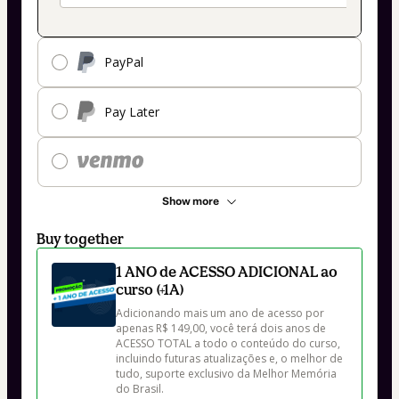
PayPal
Pay Later
Show more
Buy together
1 ANO de ACESSO ADICIONAL ao
curso (+1A)
Adicionando mais um ano de acesso por 
apenas R$ 149,00, você terá dois anos de 
ACESSO TOTAL a todo o conteúdo do curso, 
incluindo futuras atualizações e, o melhor de 
tudo, suporte exclusivo da Melhor Memória 
do Brasil.