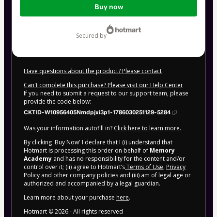
Buy now
of
$104.00
secured by
Have questions about the product? Please contact
Can't complete this purchase? Please visit our Help Center
If you need to submit a request to our support team, please
provide the code below:
CKTID-W10956405Nmdpjxi3p1-1786030251129-5284
Was your information autofill in?
Click here to learn more
.
By clicking 'Buy Now' I declare that I (i) understand that
Hotmart is processing this order on behalf of
Memory
Academy
and has no responsibility for the content and/or
control over it; (ii) agree to Hotmart’s
Terms of Use
,
Privacy
Policy
and
other company policies
and (iii) am of legal age or
authorized and accompanied by a legal guardian.
Learn more about your purchase
here
.
Hotmart ©
2026
- All rights reserved