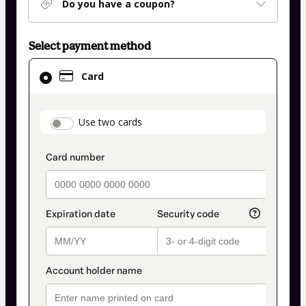
Do you have a coupon?
Select payment method
Card
Card
selected
as
payment
payment_data.section_title_v2
Use two cards
method