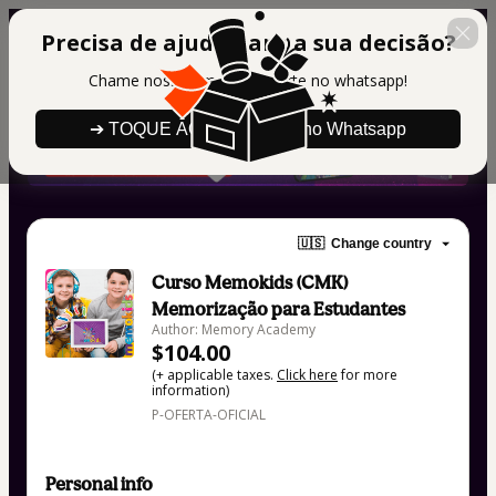
Precisa de ajuda para a sua decisão?
Chame nosso time de suporte no whatsapp!
➔ TOQUE AQUI para falar no Whatsapp
🇺🇸
Change country
Curso Memokids (CMK)
Memorização para Estudantes
Author: Memory Academy
$104.00
(+ applicable taxes.
Click here
for more
information)
P-OFERTA-OFICIAL
Personal info