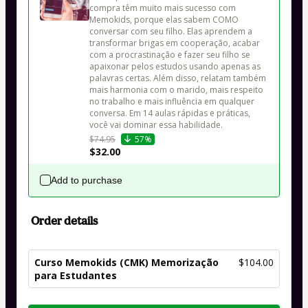
compra têm muito mais sucesso com 
Memokids, porque elas sabem COMO 
conversar com seu filho. Elas aprendem a 
transformar brigas em cooperação, acabar 
com a procrastinação e fazer seu filho se 
apaixonar pelos estudos usando apenas as 
palavras certas. Além disso, relatam também 
mais harmonia com o marido, mais respeito 
no trabalho e mais influência em qualquer 
conversa. Em 14 aulas rápidas e práticas, 
você vai dominar essa habilidade. 
$74.95
57%
$32.00
Add to purchase
Order details
Curso Memokids (CMK) Memorização
$104.00
para Estudantes
Total