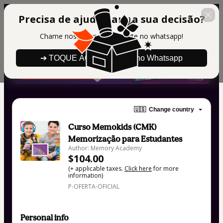
Precisa de ajuda para a sua decisão?
Chame nosso time de suporte no whatsapp!
➔ TOQUE AQUI para falar no Whatsapp
🇺🇸
Change country
Curso Memokids (CMK)
Memorização para Estudantes
Author: Memory Academy
$104.00
(+ applicable taxes.
Click here
for more
information)
P-OFERTA-OFICIAL
Personal info