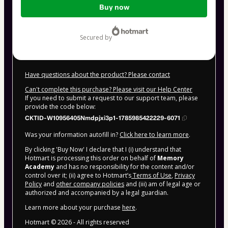
Buy now
of
$104.00
secured by
Have questions about the product? Please contact
Can't complete this purchase? Please visit our Help Center
If you need to submit a request to our support team, please
provide the code below:
CKTID-W10956405Nmdpjxi3p1-1785985422229-6071
Was your information autofill in?
Click here to learn more
.
By clicking 'Buy Now' I declare that I (i) understand that
Hotmart is processing this order on behalf of
Memory
Academy
and has no responsibility for the content and/or
control over it; (ii) agree to Hotmart’s
Terms of Use
,
Privacy
Policy
and
other company policies
and (iii) am of legal age or
authorized and accompanied by a legal guardian.
Learn more about your purchase
here
.
Hotmart ©
2026
- All rights reserved