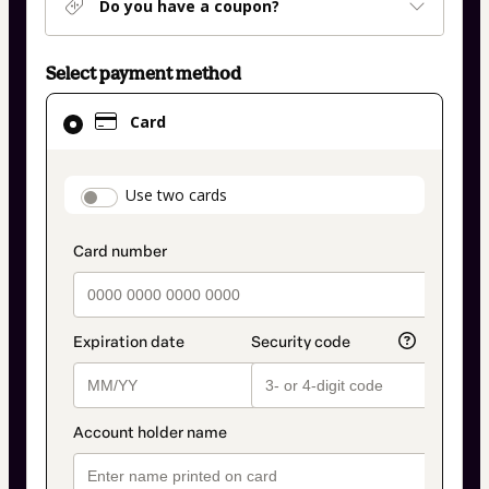
Do you have a coupon?
Select payment method
Card
Card
selected
as
payment
payment_data.section_title_v2
Use two cards
method