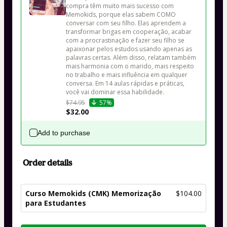
compra têm muito mais sucesso com 
Memokids, porque elas sabem COMO 
conversar com seu filho. Elas aprendem a 
transformar brigas em cooperação, acabar 
com a procrastinação e fazer seu filho se 
apaixonar pelos estudos usando apenas as 
palavras certas. Além disso, relatam também 
mais harmonia com o marido, mais respeito 
no trabalho e mais influência em qualquer 
conversa. Em 14 aulas rápidas e práticas, 
você vai dominar essa habilidade. 
$74.95
57%
$32.00
Add to purchase
Order details
Curso Memokids (CMK) Memorização
$104.00
para Estudantes
Total