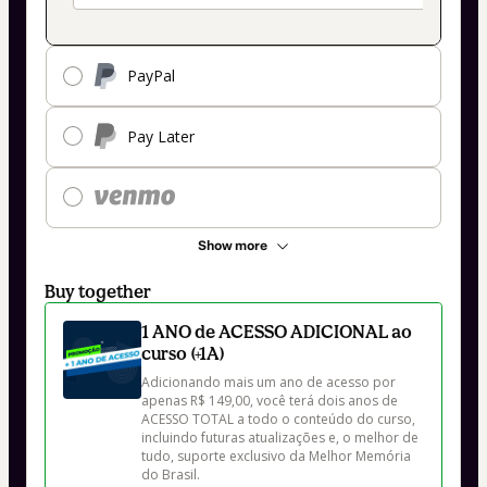
PayPal
Pay Later
Show more
Buy together
1 ANO de ACESSO ADICIONAL ao
curso (+1A)
Adicionando mais um ano de acesso por 
apenas R$ 149,00, você terá dois anos de 
ACESSO TOTAL a todo o conteúdo do curso, 
incluindo futuras atualizações e, o melhor de 
tudo, suporte exclusivo da Melhor Memória 
do Brasil.