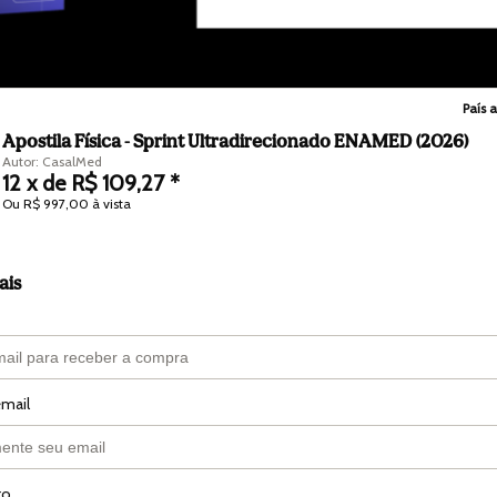
País a
Apostila Física - Sprint Ultradirecionado ENAMED (2026)
Autor: CasalMed
12 x de R$ 109,27 *
Ou R$ 997,00 à vista
ais
email
to