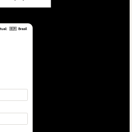
tual:
🇧🇷
Brasil