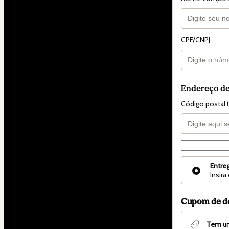
CPF/CNPJ
Endereço de
Código postal 
Forma de en
Forma
Entre
de
Insira
entrega
Cupom de d
Tem u