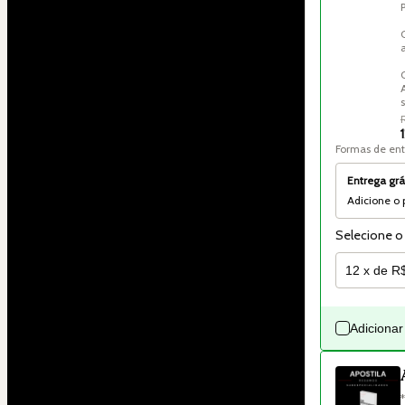
Formas de en
Entrega grá
Adicione o 
Selecione o
Adicionar