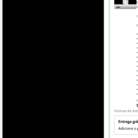
*
*
*
*
*
*
Formas de en
Entrega grá
Adicione o 