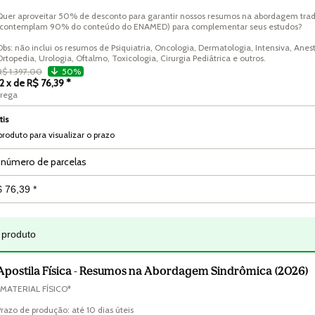
Quer aproveitar 50% de desconto para garantir nossos resumos na abordagem tradi
(contemplam 90% do conteúdo do ENAMED) para complementar seus estudos?

Obs: não inclui os resumos de Psiquiatria, Oncologia, Dermatologia, Intensiva, Anest
Ortopedia, Urologia, Oftalmo, Toxicologia, Cirurgia Pediátrica e outros. 
R$ 1.397,00
50%
12 x de R$ 76,39 *
trega
tis
produto para visualizar o prazo
 número de parcelas
 produto
Apostila Física - Resumos na Abordagem Sindrômica (2026)
*MATERIAL FÍSICO*

Prazo de produção: até 10 dias úteis
