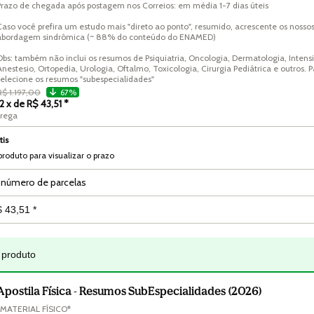
Prazo de chegada após postagem nos Correios: em média 1-7 dias úteis

Caso você prefira um estudo mais "direto ao ponto", resumido, acrescente os nosso
abordagem sindrômica (~ 88% do conteúdo do ENAMED)

Obs: também não inclui os resumos de Psiquiatria, Oncologia, Dermatologia, Intensi
Anestesio, Ortopedia, Urologia, Oftalmo, Toxicologia, Cirurgia Pediátrica e outros. Pa
selecione os resumos "subespecialidades"
R$ 1.197,00
67%
12 x de R$ 43,51 *
trega
tis
produto para visualizar o prazo
 número de parcelas
 produto
Apostila Física - Resumos SubEspecialidades (2026)
*MATERIAL FÍSICO*
