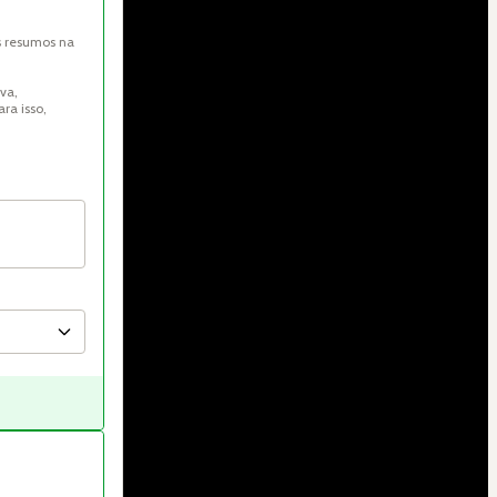
s resumos na 
va, 
ra isso, 