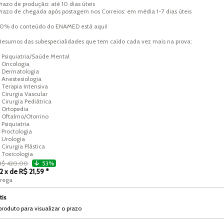
Prazo de produção: até 10 dias úteis

Prazo de chegada após postagem nos Correios: em média 1-7 dias úteis

10% do conteúdo do ENAMED está aqui!

Resumos das subespecialidades que tem caído cada vez mais na prova:

* Psiquiatria/Saúde Mental

* Oncologia

* Dermatologia

* Anestesiologia

* Terapia Intensiva

 Cirurgia Vascular

 Cirurgia Pediátrica

* Ortopedia

* Oftalmo/Otorrino

 Psiquiatria

 Proctologia

 Urologia

 Cirurgia Plástica

* Toxicologia
R$ 420,00
53%
12 x de R$ 21,59 *
trega
tis
produto para visualizar o prazo