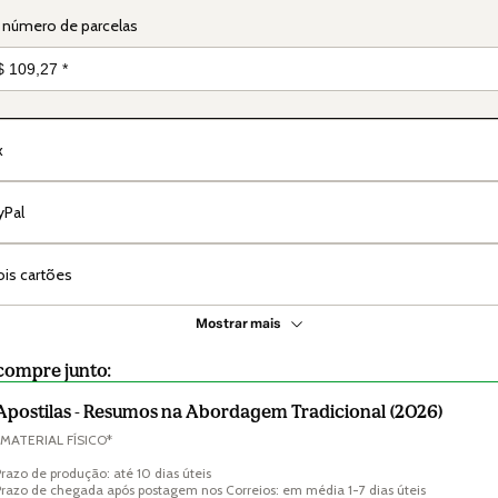
 número de parcelas
x
yPal
is cartões
Mostrar mais
compre junto:
Apostilas - Resumos na Abordagem Tradicional (2026)
*MATERIAL FÍSICO*

Prazo de produção: até 10 dias úteis

Prazo de chegada após postagem nos Correios: em média 1-7 dias úteis
