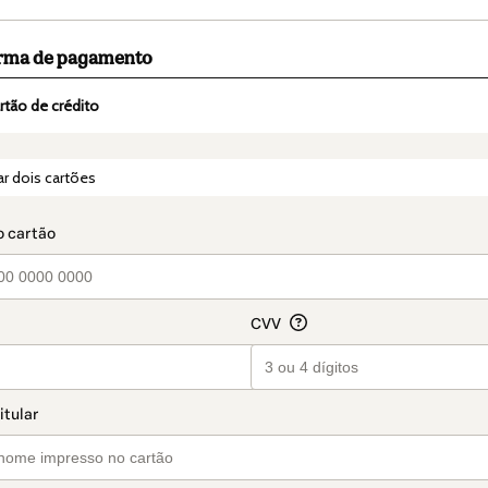
orma de pagamento
rtão de crédito
t_data.section_title_v2
r dois cartões