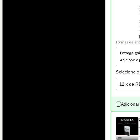
Formas de en
Entrega grá
Adicione o 
Selecione o
Adicionar