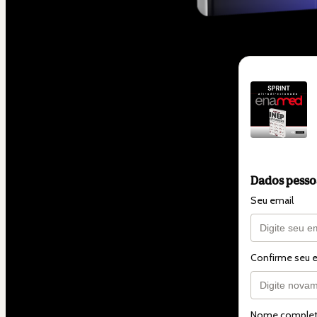
Dados pesso
Seu email
Confirme seu 
Nome comple