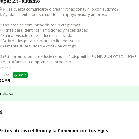
super kit - autismo
🌈👦 ¿Te cuesta comunicarte o crear rutinas con tu hijo con autismo?

🤝 Ayúdalo a entender su mundo con apoyo visual y amoroso.

✅ Tableros de comunicación con pictogramas

✅ Fichas para identificar emociones y necesidades

✅ Rutinas visuales que reducen la ansiedad

✅ Actividades para mejorar habilidades sociales

✅ Aumenta su seguridad y conexión contigo

💥 (Esta promoción es exclusiva y no está disponible EN NINGÚN OTRO LUGAR)

(9 de 10) familias compran este producto.

️⭐️⭐️⭐️⭐️
$39.99
88%
$4.99
urchase
s
Gritos: Activa el Amor y la Conexión con tus Hijos