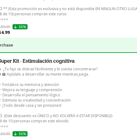
💥 ** (Esta promoción es exclusiva y no está disponible EN NINGUN OTRO LUGA
(8 de 10) personas compran este curso

⭐⭐⭐⭐
$39.99
88%
$4.99
urchase
Super Kit - Estimulación cognitiva
👦 ¿Tu hijo se distrae fácilmente y le cuesta concentrarse?

👩‍🏫 Ayúdalo a desarrollar su mente mientras juega.

✅ Fortalece su memoria y atención

✅ Mejora su lenguaje y comprensión

✅ Desarrolla el pensamiento lógico

✅ Estimula su creatividad y concentración

✅ ¡Todo desde casa y sin presiones!

💥  (Este descuento es ÚNICO y NO VOLVERÁ A ESTAR DISPONIBLE)

(9 de 10 personas compran este ebook)

⭐⭐⭐⭐
$39.99
88%