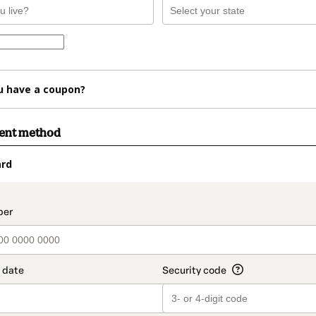
u have a coupon?
ment method
ard
t_data.section_title_v2