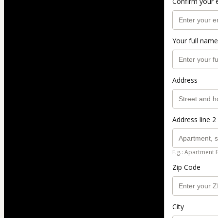
Confirm your 
Your full name
Address
Address line 2 
E.g.: Apartment 
Zip Code
City