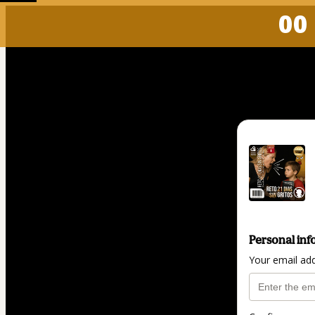
00 
Personal inf
Your email ad