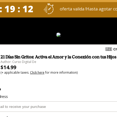
: 19 : 11
oferta valida !Hasta agotar c
🇺🇸
Ch
21 Días Sin Gritos: Activa el Amor y la Conexión con tus Hijos
Author: Curso Digital De
$14.99
(+ applicable taxes.
Click here
for more information)
o
dress