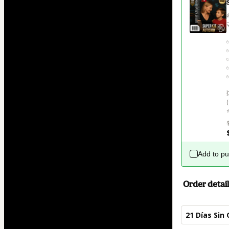
⭐
Add to p
Order detail
21 Días Sin 