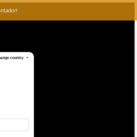
ontador!
ange country