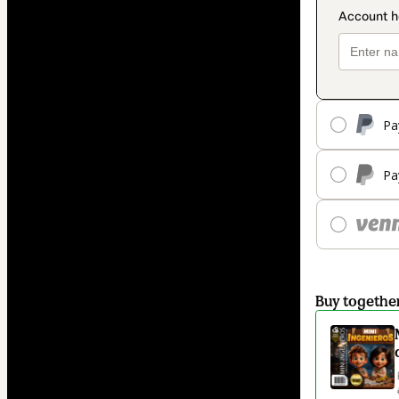
Pa
Pa
Buy togethe