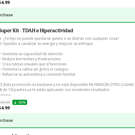
$4.99
urchase
Super Kit - TDAH e Hiperactividad
👦 ¿Tu hijo no puede quedarse quieto o se distrae con cualquier cosa?

💡 Ayúdalo a canalizar su energía y mejorar su enfoque.

✅ Aumenta su capacidad de atención

✅ Reduce berrinches y frustraciones

✅ Crea rutinas visuales que sí funcionan

✅ Fomenta la calma sin gritos ni castigos

✅ Refuerza su autoestima y conexión familiar

💥 (Esta promoción es exclusiva y no está disponible EN NINGÚN OTRO LUGAR)

(8 de 10) padres ya lo están aplicando con excelentes resultados

️⭐️⭐️⭐️⭐️
$39.99
88%
$4.99
urchase