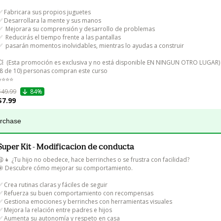
✅ Fabricara sus propios juguetes

✅ Desarrollara la mente y sus manos

✅  Mejorara su comprensión y desarrollo de problemas 

✅  Reducirás el tiempo frente a las pantallas

✅  pasarán momentos inolvidables, mientras lo ayudas a construir

💥  (Esta promoción es exclusiva y no está disponible EN NINGUN OTRO LUGAR)

(8 de 10) personas compran este curso

️⭐️⭐️⭐️
$49.99
84%
$7.99
urchase
Super Kit - Modificacion de conducta
😩👧 ¿Tu hijo no obedece, hace berrinches o se frustra con facilidad?

🎯 Descubre cómo mejorar su comportamiento.

✅ Crea rutinas claras y fáciles de seguir

✅ Refuerza su buen comportamiento con recompensas

✅ Gestiona emociones y berrinches con herramientas visuales

✅ Mejora la relación entre padres e hijos

✅ Aumenta su autonomía y respeto en casa
