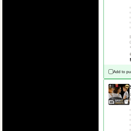
⭐
Add to p