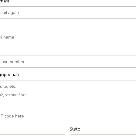
email
(optional)
B2, second floor.
State